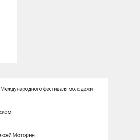
ах Международного фестиваля молодежи
нском
лексей Моторин