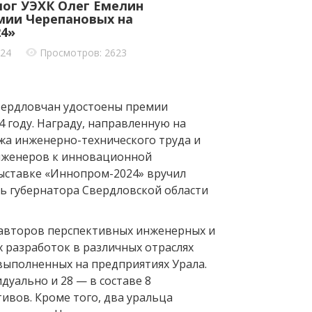
ог УЭХК Олег Емелин
мии Черепановых на
4»
024
Просмотров: 2623
вердловчан удостоены премии
 году. Награду, направленную на
жа инженерно-технического труда и
нженеров к инновационной
выставке «Иннопром-2024» вручил
ь губернатора Свердловской области
 авторов перспективных инженерных и
х разработок в различных отраслях
ыполненных на предприятиях Урала.
дуально и 28 — в составе 8
ивов. Кроме того, два уральца