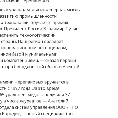
ью имени Черепановых.
века уральцам, чья инженерная мысль
 развитию промышленности,
 технологий, вручается премия
. Президент России Владимир Путин
беспечить технологический
 страны. Наш регион обладает
и инновационным потенциалом,
ной базой и уникальными
и компетенциями, — сказал первый
натора Свердловской области Алексей
имени Черепановых вручается в
ти с 1997 года. За это время
65 уральцев, медаль получили 37
ду в числе лауреатов — Анатолий
 отдела систем управления ООО «НПО
 Бородин, главный специалист (по