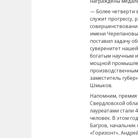
награждены медал
— Более четверти 
служит прогрессу,
совершенствованию
имени Черепановых
поставил задачу о
суверенитет нашей
богатым научным 
мощной промышлен
производственным
заместитель губер
Шмыков.
Напомним, премия 
Свердловской облас
лауреатами стали 4
человек. В этом го
Багров, начальник
«Горизонт», Андрей