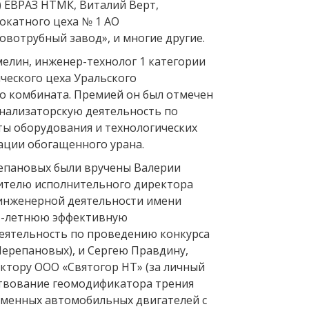
 ЕВРАЗ НТМК, Виталий Верт,
окатного цеха № 1 АО
овотрубный завод», и многие другие.
мелин, инженер-технолог 1 категории
ческого цеха Уральского
о комбината. Премией он был отмечен
нализаторскую деятельность по
ы оборудования и технологических
ации обогащенного урана.
епановых были вручены Валерии
ителю исполнительного директора
инженерной деятельности имени
25-летнюю эффективную
еятельность по проведению конкурса
ерепановых), и Сергею Правдину,
ктору ООО «Святогор НТ» (за личный
твование геомодификатора трения
менных автомобильных двигателей с