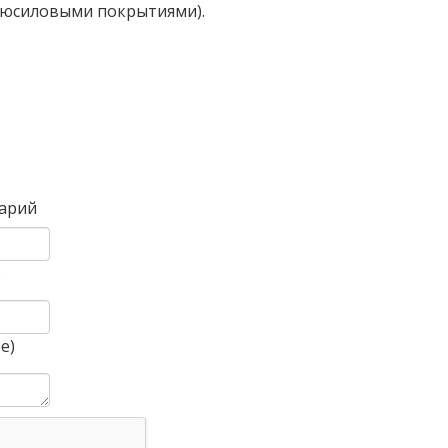
люсиловыми покрытиями).
Вперед
арий
)
е)