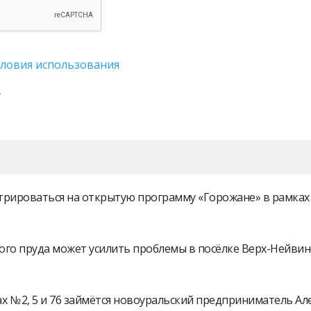
словия использования
истрироваться на открытую программу «Горожане» в рамк
ого пруда может усилить проблемы в посёлке Верх-Нейви
 № 2, 5 и 76 займётся новоуральский предприниматель А