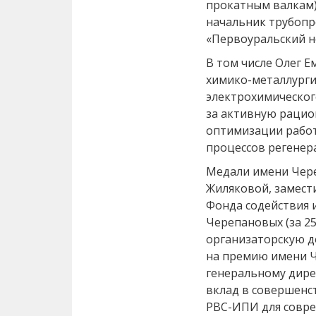
прокатным валкам)
начальник трубопр
«Первоуральский н
В том числе Олег Е
химико-металлурги
электрохимическог
за активную рацио
оптимизации работ
процессов регенер
Медали имени Чер
Жиляковой, замест
Фонда содействия 
Черепановых (за 
организаторскую д
на премию имени Ч
генеральному дире
вклад в совершенс
РВС-ИПИ для совре