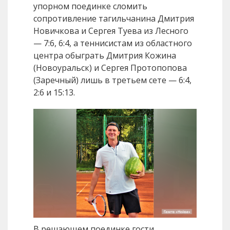
упорном поединке сломить
сопротивление тагильчанина Дмитрия
Новичкова и Сергея Туева из Лесного
— 7:6, 6:4, а теннисистам из областного
центра обыграть Дмитрия Кожина
(Новоуральск) и Сергея Протопопова
(Заречный) лишь в третьем сете — 6:4,
2:6 и 15:13.
В решающем поединке гости