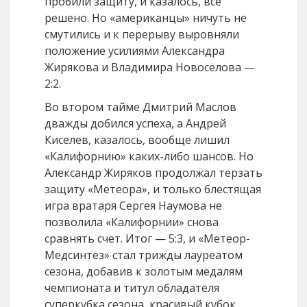
пробили защиту, и казалось, все
решено. Но «американцы» ничуть не
смутились и к перерыву выровняли
положение усилиями Александра
Жирякова и Владимира Новоселова —
2:2.
Во втором тайме Дмитрий Маслов
дважды добился успеха, а Андрей
Киселев, казалось, вообще лишил
«Калифорнию» каких-либо шансов. Но
Александр Жиряков продолжал терзать
защиту «Метеора», и только блестящая
игра вратаря Сергея Наумова не
позволила «Калифорнии» снова
сравнять счет. Итог — 5:3, и «Метеор-
Медсинтез» стал трижды лауреатом
сезона, добавив к золотым медалям
чемпионата и титул обладателя
суперкубка сезона, красивый кубок