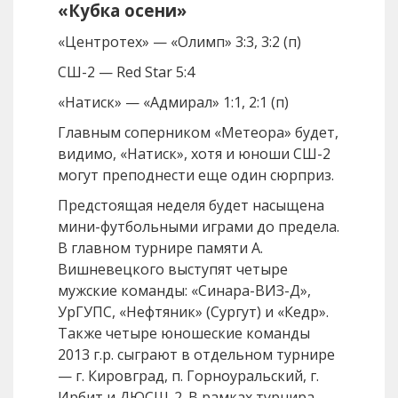
«Кубка осени»
«Центротех» — «Олимп» 3:3, 3:2 (п)
СШ-2 — Red Star 5:4
«Натиск» — «Адмирал» 1:1, 2:1 (п)
Главным соперником «Метеора» будет,
видимо, «Натиск», хотя и юноши СШ-2
могут преподнести еще один сюрприз.
Предстоящая неделя будет насыщена
мини-футбольными играми до предела.
В главном турнире памяти А.
Вишневецкого выступят четыре
мужские команды: «Синара-ВИЗ-Д»,
УрГУПС, «Нефтяник» (Сургут) и «Кедр».
Также четыре юношеские команды
2013 г.р. сыграют в отдельном турнире
— г. Кировград, п. Горноуральский, г.
Ирбит и ДЮСШ-2. В рамках турнира