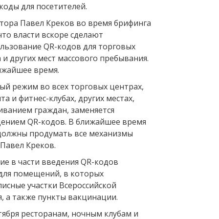
­коды для посетителей.
тора Павел Креков во время брифинга
 что власти вскоре сделают
льзование QR-кодов для торговых
 и других мест массового пребывания.
лижайшее время.
й режим во всех торговых центрах,
а и фитнес-клубах, других местах,
иванием граждан, заменяется
ением QR-кодов. В ближайшее время
должны продумать все механизмы
 Павел Креков.
е в части введения QR­-кодов
для помещений, в которых
исные участки Всероссийской
я, а также пункты вакцинации.
ктября ресторанам, ночным клубам и