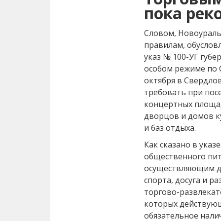
пока рек
Словом, Новоураль
правилам, обуслов
указ № 100­-УГ губ
особом режиме по C
октября в Свердлов
требовать при пос
концертных площад
дворцов и домов к
и баз отдыха.
Как сказано в указ
общественного пит
осуществляющим де
спорта, досуга и р
торгово-­развлека
которых действующ
обязательное налич