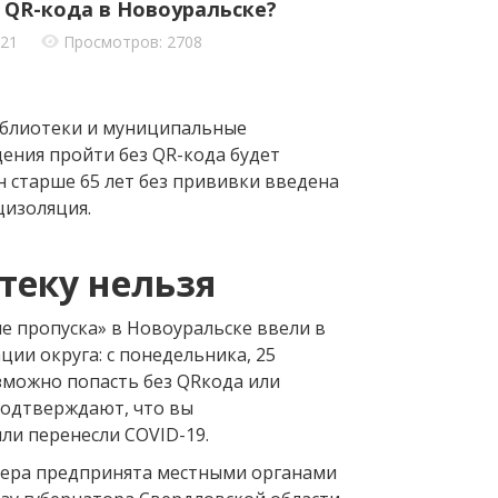
 QR-кода в Новоуральске?
021
Просмотров: 2708
библиотеки и муниципальные
ения пройти без QR-кода будет
н старше 65 лет без прививки введена
цизоляция.
теку нельзя
 пропуска» в Новоуральске ввели в
ии округа: с понедельника, 25
зможно попасть без QR­кода или
подтверждают, что вы
и перенесли COVID­-19.
мера предпринята местными органами