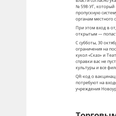
власти согласно ук
№ 598­-УГ, который
пропускную систем
органам местного с
При этом вход в от
открытым — попас
С субботы, 30 октя
ограничения на пос
кукол «Сказ» и Теа
справки вас не пус
культуры и все фил
QR-­код о вакцина
потребуют на вход
учреждения Новоур
Торговым