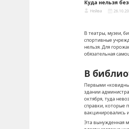
Куда нельзя без
Нейва
26.10.2
В театры, музеи, 
спортивные учрежд
нельзя. Для горожа
обязательная само
В библио
Первыми «ковидные
здании администрац
октября, туда нево
справки, которые 
вакцинировались ил
Эта вынужденная 