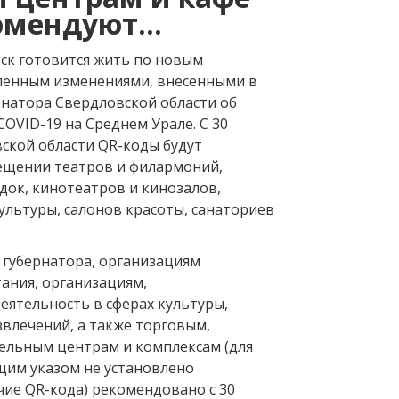
омендуют...
ск готовится жить по новым
ленным изменениями, внесенными в
ернатора Свердловской области об
OVID-­19 на Среднем Урале. С 30
ской области QR-­коды будут
ещении театров и филармоний,
ок, кинотеатров и кинозалов,
ультуры, салонов красоты, санаториев
е губернатора, организациям
ания, организациям,
ятельность в сферах культуры,
азвлечений, а также торговым,
тельным центрам и комплексам (для
им указом не установлено
ие QR-­кода) рекомендовано с 30