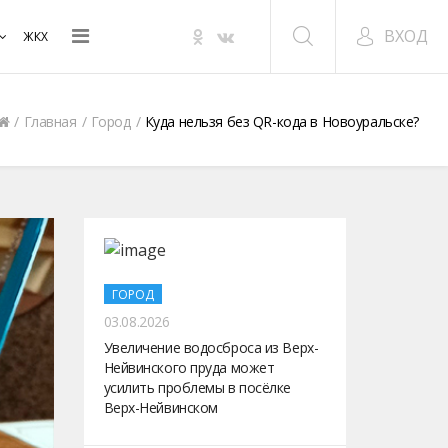
ВХОД
ЖКХ
Главная
Город
Куда нельзя без QR-кода в Новоуральске?
ГОРОД
03.08.2026
Увеличение водосброса из Верх-
Нейвинского пруда может
усилить проблемы в посёлке
Верх-Нейвинском