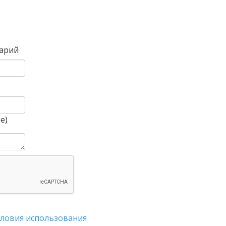
Вперед
арий
)
е)
словия использования