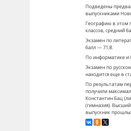
Подведены предвар
выпускниками Ново
Географию в этом г
классов, средний ба
Экзамен по литера
балл — 71,8.
По информатике и И
Экзамен по русском
находится еще в ст
По результатам пе
получили максимал
Константин Бац (л
(гимназия). Высши
выпускник прошлых