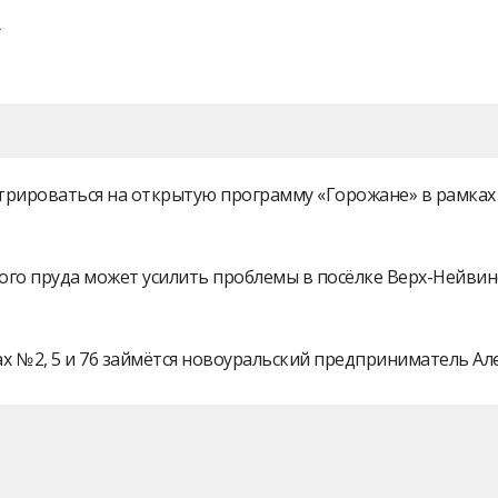
истрироваться на открытую программу «Горожане» в рамк
ого пруда может усилить проблемы в посёлке Верх-Нейви
 № 2, 5 и 76 займётся новоуральский предприниматель А