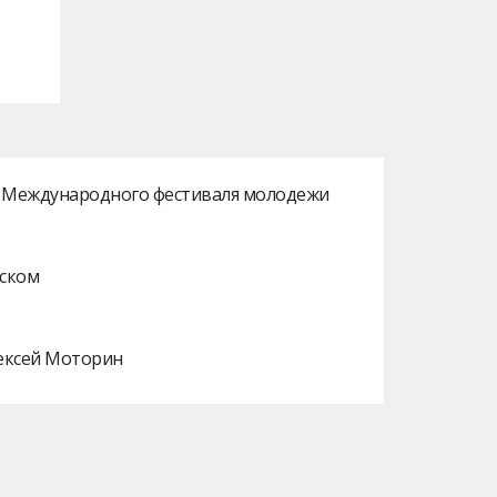
ах Международного фестиваля молодежи
нском
лексей Моторин