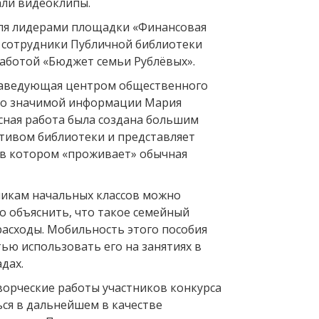
али видеоклипы.
ля лидерами площадки «Финансовая
и сотрудники Публичной библиотеки
работой «Бюджет семьи Рублёвых».
заведующая центром общественного
но значимой информации Мария
рсная работа была создана большим
тивом библиотеки и представляет
 в котором «проживает» обычная
никам начальных классов можно
о объяснить, что такое семейный
расходы. Мобильность этого пособия
тью использовать его на занятиях в
адах.
ворческие работы участников конкурса
ься в дальнейшем в качестве