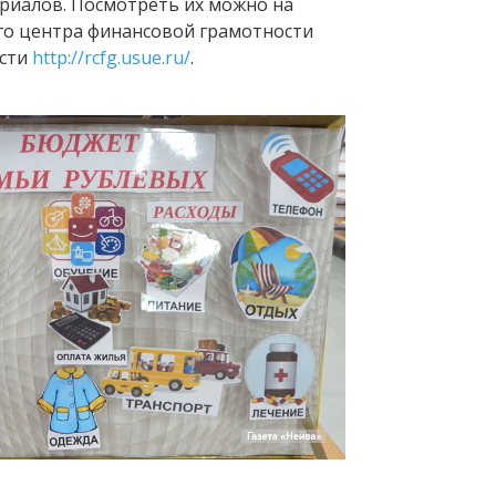
риалов. Посмотреть их можно на
го центра финансовой грамотности
асти
http://rcfg.usue.ru/
.