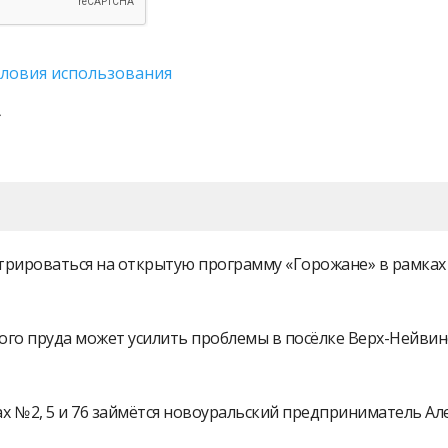
словия использования
истрироваться на открытую программу «Горожане» в рамк
ого пруда может усилить проблемы в посёлке Верх-Нейви
 № 2, 5 и 76 займётся новоуральский предприниматель А