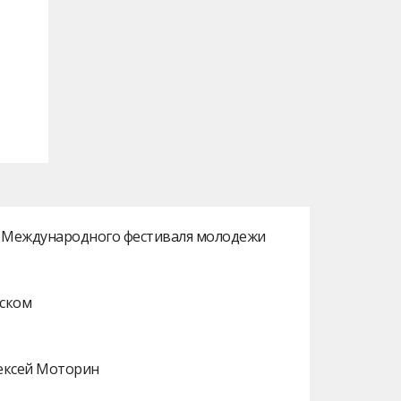
ах Международного фестиваля молодежи
нском
лексей Моторин