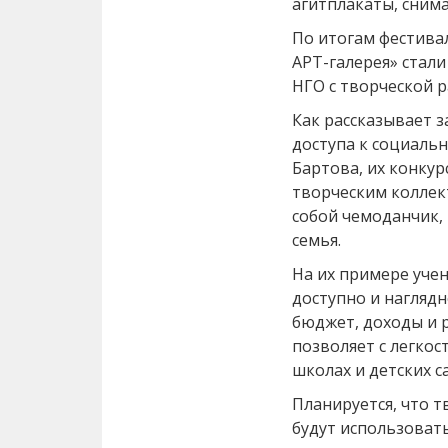
агитплакаты, сним
По итогам фестива
АРТ-галерея» стал
НГО с творческой 
Как рассказывает 
доступа к социаль
Бартова, их конку
творческим коллек
собой чемоданчик,
семья.
На их примере уче
доступно и наглядн
бюджет, доходы и 
позволяет с легкос
школах и детских с
Планируется, что т
будут использоват