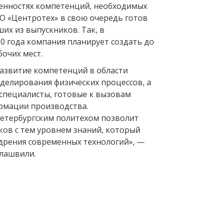
бенностях компетенций, необходимых
О «Центротех» в свою очередь готов
их из выпускников. Так, в
0 года компания планирует создать до
абочих мест.
азвитие компетенций в области
елирования физических процессов, а
 специалисты, готовые к вызовам
рмации производства.
петербургским политехом позволит
ков с тем уровнем знаний, который
дрения современных технологий», —
лашвили.