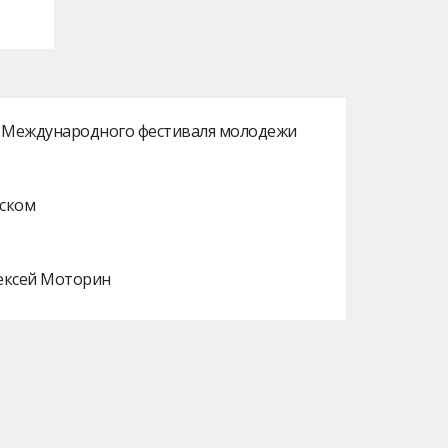
ах Международного фестиваля молодежи
нском
лексей Моторин