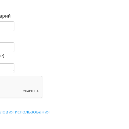
Вперед
арий
)
е)
словия использования