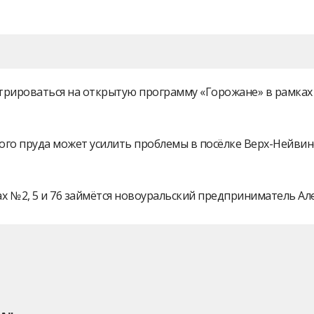
истрироваться на открытую программу «Горожане» в рамк
ого пруда может усилить проблемы в посёлке Верх-Нейви
 № 2, 5 и 76 займётся новоуральский предприниматель А