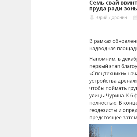
Семь свай ввин
пруда ради зон
Юрий Доронин
В рамках обновлени
надводная площадк
Напомним, в декаб
первый этап благо
«Спецтехники» нач
устройства дренаж
чтобы поймать гру
улицы Чурина. К 6 
полностью. В конц
геодезисты и опре
предстоящее затем