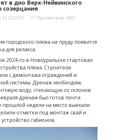
тят в дно Верх-Нейвинского
ы созерцания
12.02.2025
Просмотров: 4081
я городского пляжа на пруду появится
а для релакса.
ре 2024-го в Новоуральске стартовал
устройства пляжа. Строители
али с демонтажа ограждений и
ной системы. Дренаж необходим,
нтовую воду, стекающую со склонов
февраля дренаж был готов почти
е прошлой недели на место выехали
делили отметки под монтаж свай и
 устройство габионов.