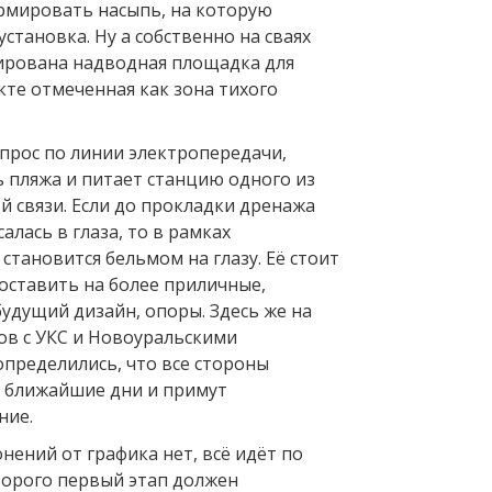
ормировать насыпь, на которую
установка. Ну а собственно на сваях
ирована надводная площадка для
кте отмеченная как зона тихого
опрос по линии электропередачи,
ь пляжа и питает станцию одного из
й связи. Если до прокладки дренажа
алась в глаза, то в рамках
становится бельмом на глазу. Её стоит
оставить на более приличные,
удущий дизайн, опоры. Здесь же на
ов с УКС и Новоуральскими
определились, что все стороны
в ближайшие дни и примут
ние.
нений от графика нет, всё идёт по
оторого первый этап должен