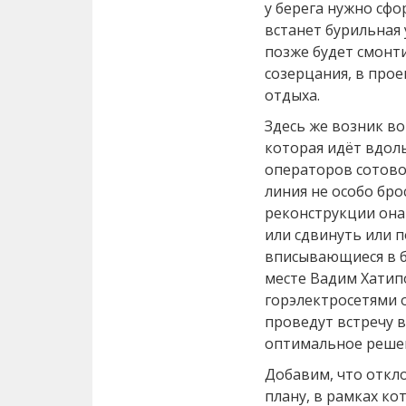
у берега нужно сф
встанет бурильная 
позже будет смонт
созерцания, в прое
отдыха.
Здесь же возник в
которая идёт вдол
операторов сотово
линия не особо брос
реконструкции она 
или сдвинуть или п
вписывающиеся в б
месте Вадим Хатип
горэлектросетями 
проведут встречу 
оптимальное реше
Добавим, что откло
плану, в рамках к