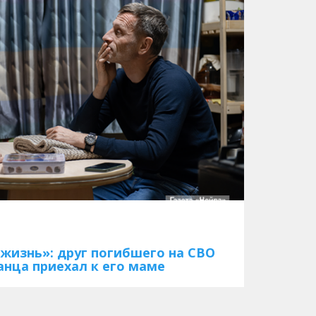
 жизнь»: друг погибшего на СВО
нца приехал к его маме