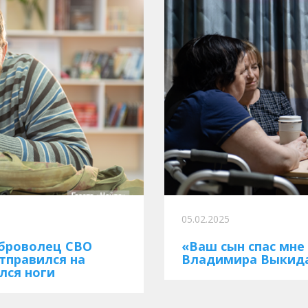
05.02.2025
оброволец СВО
«Ваш сын спас мне
тправился на
Владимира Выкида
лся ноги