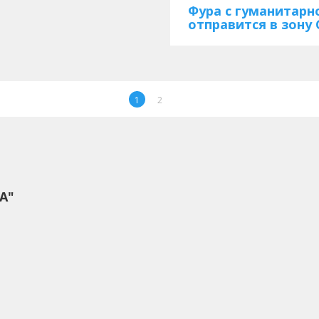
Фура с гуманитар
отправится в зону
1
2
А"