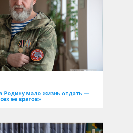
За Родину мало жизнь отдать —
сех ее врагов»