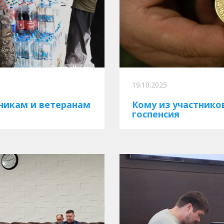
19.10.2025
никам и ветеранам
Кому из участнико
госпенсия