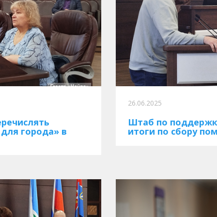
26.06.2025
еречислять
Штаб по поддержк
 для города» в
итоги по сбору по