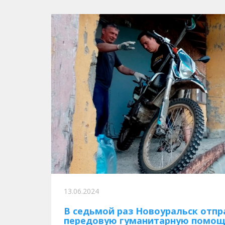
13.06.2024
В седьмой раз Новоуральск отпр
передовую гуманитарную помо