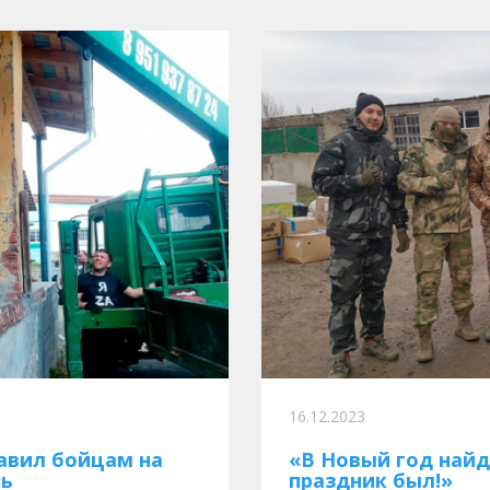
16.12.2023
авил бойцам на
«В Новый год найд
щь
праздник был!»