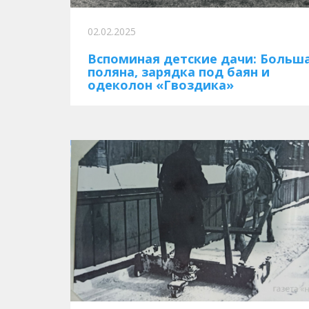
02.02.2025
Вспоминая детские дачи: Больш
поляна, зарядка под баян и
одеколон «Гвоздика»