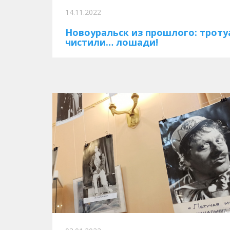
14.11.2022
Новоуральск из прошлого: трот
чистили… лошади!