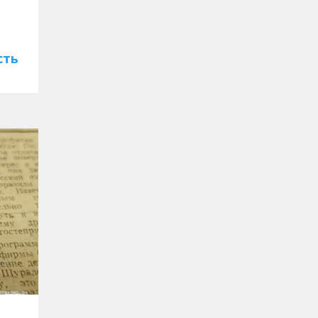
л
сть