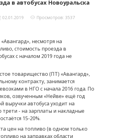
зда в автобусах Новоуральска
02.01.2019
Просмотров: 3537
«Авангард», несмотря на
иво, стоимость проезда в
бусах с началом 2019 года не
стое товарищество (ПТ) «Авангард»,
льному контракту, занимается
возками в НГО с начала 2016 года. По
ков, озвученным «Нейве» ещё год
ой выручки автобуса уходит на
 трети - на зарплаты и накладные
остаётся 15-20%.
ста цен на топливо (в одном только
топливо на заправках области