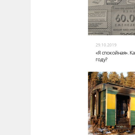
29.10.2019
«Я спокойная». К
году?