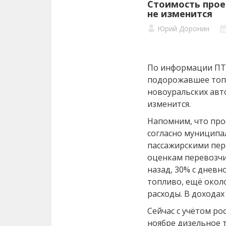
Стоимость прое
не изменится
Юрий Доронин
По информации ПТ 
подорожавшее топл
новоуральских авто
изменится.
Напомним, что про
согласно муниципа
пассажирскими пере
оценкам перевозчи
назад, 30% с дневн
топливо, ещё около
расходы. В доходах 
Сейчас с учётом ро
ноябре дизельное 