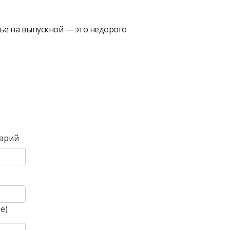
тье на выпускной — это недорого
Вперед
арий
)
е)