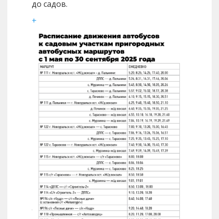
до садов.
+