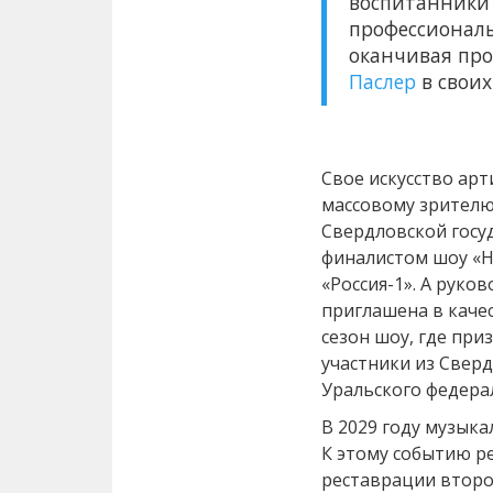
воспитанники
профессиональ
оканчивая про
Паслер
в своих
Свое искусство ар
массовому зрителю.
Свердловской госу
финалистом шоу «Ну
«Россия-1». А рук
приглашена в каче
сезон шоу, где при
участники из Сверд
Уральского федера
В 2029 году музыка
К этому событию р
реставрации втор