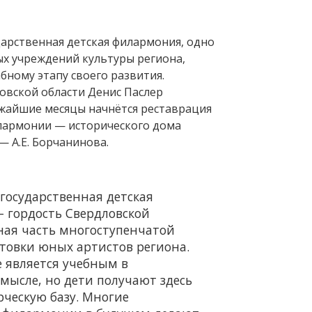
дарственная детская филармония, одно
ых учреждений культуры региона,
бному этапу своего развития.
овской области Денис Паслер
ижайшие месяцы начнётся реставрация
лармонии — исторического дома
 А.Е. Борчанинова.
 государственная детская
 гордость Свердловской
ная часть многоступенчатой
товки юных артистов региона.
 является учебным в
смысле, но дети получают здесь
рческую базу. Многие