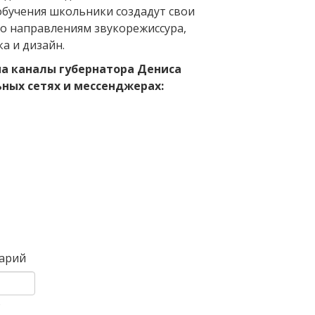
обучения школьники создадут свои
о направлениям звукорежиссура,
а и дизайн.
а каналы губернатора Дениса
ьных сетях и мессенджерах:
Вперед
арий
)