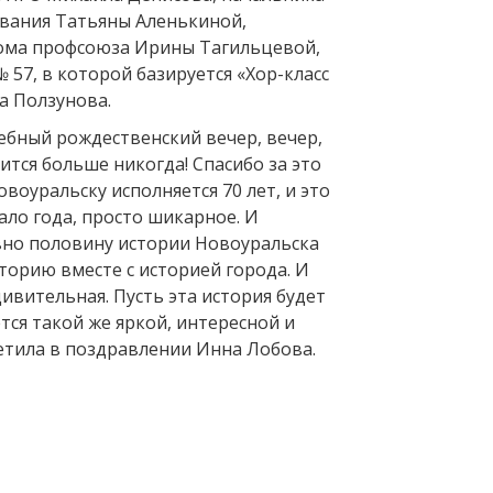
вания Татьяны Аленькиной,
ома профсоюза Ирины Тагильцевой,
57, в которой базируется «Хор-класс
а Ползунова.
ебный рождественский вечер, вечер,
тся больше никогда! Спасибо за это
овоуральску исполняется 70 лет, и это
ало года, просто шикарное. И
овно половину истории Новоуральска
торию вместе с историей города. И
ивительная. Пусть эта история будет
ётся такой же яркой, интересной и
етила в поздравлении Инна Лобова.