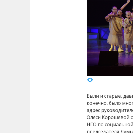
Были и старые, дав
конечно, было мног
адрес руководител
Олеси Корошевой о
НГО по социальной
председателя Думы