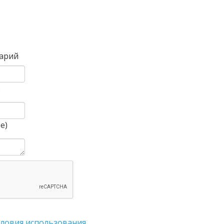
Вперед
арий
)
е)
словия использования