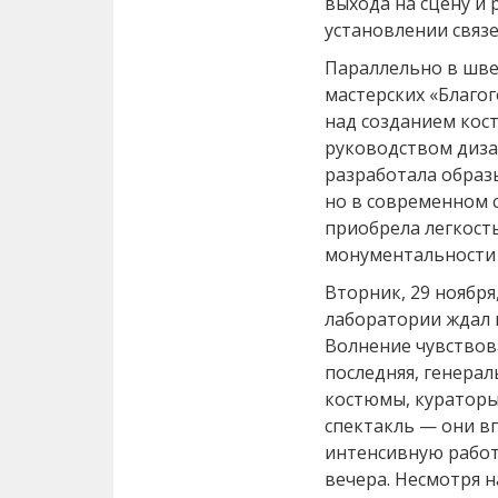
выхода на сцену и
установлении связе
Параллельно в шв
мастерских «Благо
над созданием кос
руководством диза
разработала образ
но в современном с
приобрела легкость
монументальности 
Вторник, 29 ноябр
лаборатории ждал п
Волнение чувствова
последняя, генера
костюмы, кураторы 
спектакль — они в
интенсивную работ
вечера. Несмотря н