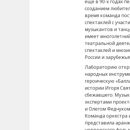
еще в 90-х годах п
созданием любител
время команда пос
спектаклей с участ
музыкантов и танц
имеет многолетни
театральной деяте
спектаклей и мюзи
России и зарубежья
Лабораторию откры
народных инструме
героическую «Балла
истории Игоря Свя
сбежавшего. Музык
экспертами проект
и Олегом Федчуком
Команда оркестра и
представила аранж
норвежского фольк