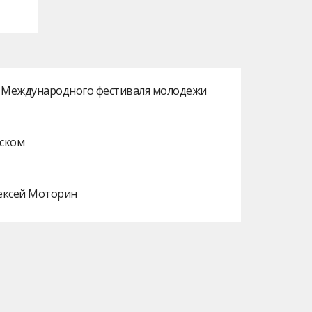
ах Международного фестиваля молодежи
нском
лексей Моторин