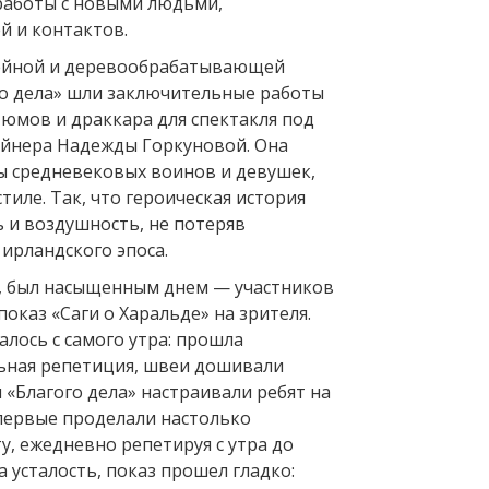
 работы с новыми людьми,
й и контактов.
ейной и деревообрабатывающей
го дела» шли заключительные работы
тюмов и драккара для спектакля под
йнера Надежды Горкуновой. Она
ы средневековых воинов и девушек,
тиле. Так, что героическая история
 и воздушность, не потеряв
ирландского эпоса.
я, был насыщенным днем — участников
оказ «Саги о Харальде» на зрителя.
лось с самого утра: прошла
льная репетиция, швеи дошивали
«Благого дела» настраивали ребят на
первые проделали настолько
у, ежедневно репетируя с утра до
а усталость, показ прошел гладко: