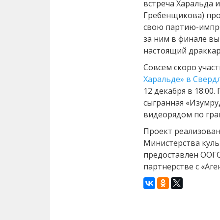
встреча Харальда и
Гребенщикова) про
свою партию-импр
за ним в финале в
настоящий драккар
Совсем скоро учас
Харальде» в Сверд
12 декабря в 18:00
сыгранная «Изумруд
видеорядом по гра
Проект реализован
Министерства куль
предоставлен ООГО
партнерстве с «Аге