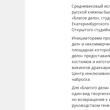
Средневековый исл
русской княжны бы
«Благое дело», сту
Екатеринбургского
Открытого студийн
Инициаторами прое
дел» и некоммерчес
площадках которой
дело» предоставил
костюмов и изгото
викингов драккара,
Центр инклюзивной
наброска.
Для «Благого дела»
один вид творческ
но возвращение к и
руководством ген