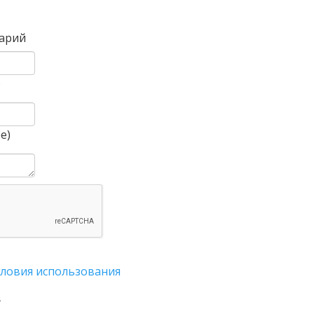
Вперед
арий
)
е)
словия использования