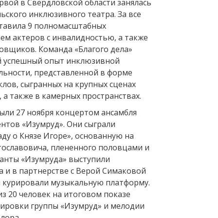
ервой в Свердловской области занялась
ьского инклюзивного театра. За все
тавила 9 полномасштабных
ием актеров с инвалидностью, а также
овщиков. Команда «Благого дела»
й успешный опыт инклюзивной
льности, представленной в форме
клов, сыгранных на крупных сценах
, а также в камерных пространствах.
ли 27 ноября концертом ансамбля
нтов «Изумруд». Они сыграли
ду о Князе Игоре», основанную на
тославовича, плененного половцами и
анты «Изумруда» выступили
а и в партнерстве с Верой Симаковой
 курировали музыкальную платформу.
з 20 человек на итоговом показе
ировки группы «Изумруд» и мелодии
лора.