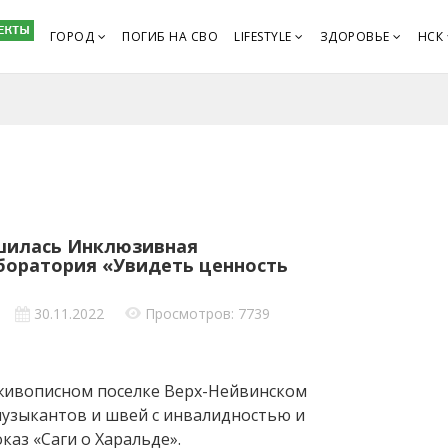
ГОРОД
ПОГИБ НА СВО
LIFESTYLE
ЗДОРОВЬЕ
НСК
шилась Инклюзивная
боратория «Увидеть ценность
30.11.2022
Просмотров: 7739
в живописном поселке Верх-Нейвинском
 музыкантов и швей с инвалидностью и
каз «Саги о Харальде».