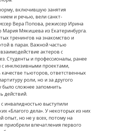
форму, включившую занятия
нием и речью, вели санкт-
иссер Вера Попова, режиссер Ирина
ф Мария Мякишева из Екатеринбурга.
стых тренингов на знакомство и
той в парах. Важной частью
 взаимодействие актеров с
ез. Студенты и профессионалы, ранее
 с инклюзивными проектами,
в качестве тьюторов, ответственных
партитуру роли, но и за другого
у было сложнее запомнить
ь действий.
в с инвалидностью выступили
их «Благого дела». У некоторых из них
й опыт, но не у всех, потому на
е приобрели впечатления первого