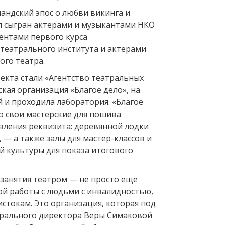
андский эпос о любви викинга и
л сыгран актерами и музыкантами НКО
дентами первого курса
 театрального института и актерами
ого театра.
кта стали «Агентство театральных
кая организация «Благое дело», на
 и проходила лаборатория. «Благое
о свои мастерские для пошива
вления реквизита: деревянной лодки
 — а также залы для мастер-классов и
 культуры для показа итогового
 занятия театром — не просто еще
ой работы с людьми с инвалидностью,
стокам. Это организация, которая под
ерального директора Веры Симаковой