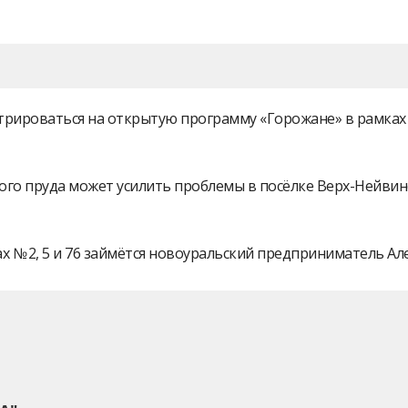
истрироваться на открытую программу «Горожане» в рамк
ого пруда может усилить проблемы в посёлке Верх-Нейви
 № 2, 5 и 76 займётся новоуральский предприниматель А