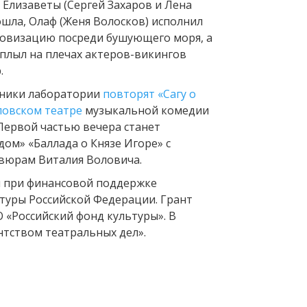
 Елизаветы (Сергей Захаров и Лена
шла, Олаф (Женя Волосков) исполнил
овизацию посреди бушующего моря, а
ыплыл на плечах актеров-викингов
.
тники лаборатории
повторят «Сагу о
ловском театре
музыкальной комедии
. Первой частью вечера станет
ом» «Баллада о Князе Игоре» с
вюрам Виталия Воловича.
 при финансовой поддержке
туры Российской Федерации. Грант
 «Российский фонд культуры». В
нтством театральных дел».