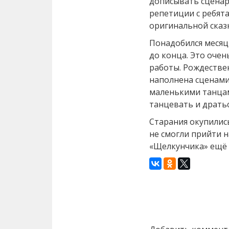
дописывать сценар
репетиции с ребята
оригинальной сказ
Понадобился месяц,
до конца. Это оче
работы. Рождестве
наполнена сценами
маленькими танцам
танцевать и драть
Старания окупились
не смогли прийти н
«Щелкунчика» ещё 
Назад