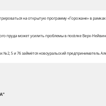
истрироваться на открытую программу «Горожане» в рамк
ого пруда может усилить проблемы в посёлке Верх-Нейви
 № 2, 5 и 76 займётся новоуральский предприниматель А
А"