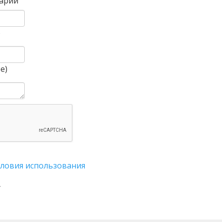
арий
)
е)
словия использования