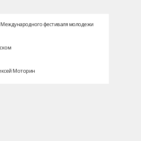
ах Международного фестиваля молодежи
нском
лексей Моторин