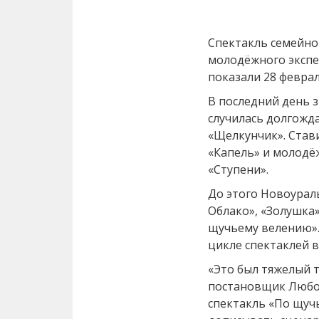
Спектакль семейно
молодёжного экспе
показали 28 феврал
В последний день 
случилась долгожд
«Щелкунчик». Став
«Капель» и молодё
«Ступени».
До этого Новоураль
Облако», «Золушка»
щучьему велению».
цикле спектаклей в
«Это был тяжелый т
постановщик Любов
спектакль «По щуч