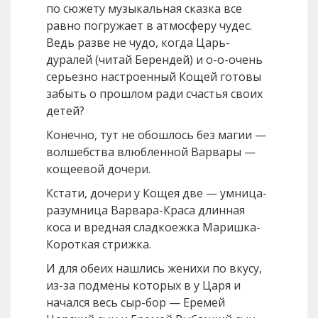
по сюжету музыкальная сказка все
равно погружает в атмосферу чудес.
Ведь разве не чудо, когда Царь-
дуралей (читай Берендей) и о-о-очень
серьезно настроенный Кощей готовы
забыть о прошлом ради счастья своих
детей?
Конечно, тут не обошлось без магии —
волшебства влюбленной Варвары —
кощеевой дочери.
Кстати, дочери у Кощея две — умница-
разумница Варвара-Краса длинная
коса и вредная сладкоежка Маришка-
Короткая стрижка.
И для обеих нашлись женихи по вкусу,
из-за подмены которых в у Царя и
начался весь сыр-бор — Еремей