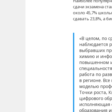
Наиболее популяр
сдачи экзамена ст
около 45,7% школь
сдавать 23,8%, а б
«В целом, по 
наблюдается р
выбравших пр
химию и инфор
повышенном и
специальностя
работа по раз
в регионе. Вс
моделью проф
Точки роста, 
цифрового обр
исполняющая 
образования 