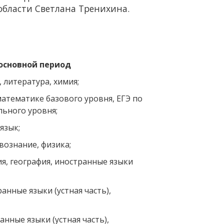
области Светлана Тренихина.
 основной период
, литература, химия;
математике базового уровня, ЕГЭ по
ьного уровня;
язык;
вознание, физика;
я, география, иностранные языки
анные языки (устная часть),
нные языки (устная часть),