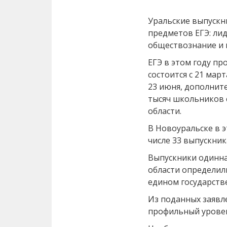
Уральские выпускн
предметов ЕГЭ: ли
обществознание и 
ЕГЭ в этом году пр
состоится с 21 март
23 июня, дополните
тысяч школьников 
области.
В Новоуральске в э
числе 33 выпускни
Выпускники одинна
области определил
едином государстве
Из поданных заявл
профильный уровен