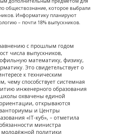
ным дополнительным предметом для
ало обществознание, которое выбрали
ников. Информатику планируют
иологию – почти 18% выпускников.
сравнению с прошлым годом
ост числа выпускников,
офильную математику, физику,
матику. Это свидетельствует о
нтересе к техническим
м, чему способствует системная
витию инженерного образования
е школы охвачены единой
ориентации, открываются
Кванториумы и Центры
азования «IT-куб», – отметила
обязанности министра
и молодёжной политики