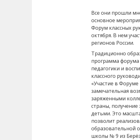
Все они прошли мн
основное мероприя
Форум классных ру
октября. В нем уча
регионов России.
Традиционно образ
программа форума
педагогики и восп
классного руководи
«Участие в Форуме 
замечательная воз
заряженными колле
страны, получение 
детьми. Это масшт
позволит реализов
образовательной о
школы № 9 из Берёз