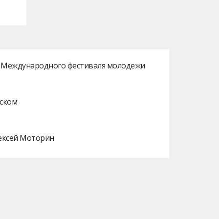
ах Международного фестиваля молодежи
нском
лексей Моторин