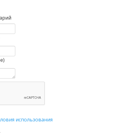
Вперед
арий
)
е)
словия использования