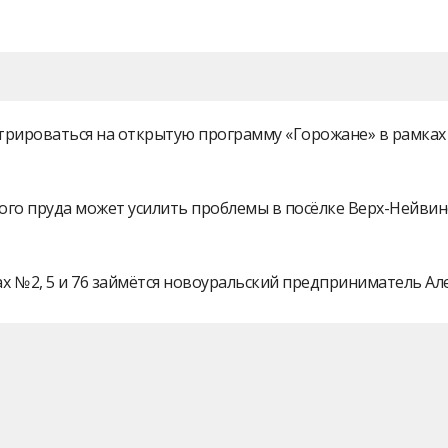
истрироваться на открытую программу «Горожане» в рамк
ого пруда может усилить проблемы в посёлке Верх-Нейви
 № 2, 5 и 76 займётся новоуральский предприниматель А