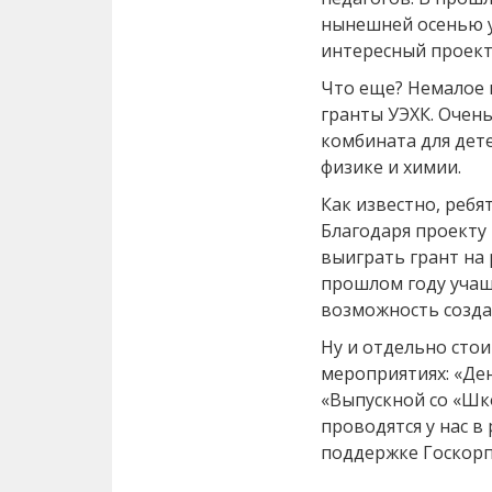
нынешней осенью у
интересный проект
Что еще? Немалое
гранты УЭХК. Очен
комбината для дет
физике и химии.
Как известно, ребя
Благодаря проекту
выиграть грант на 
прошлом году учащ
возможность созда
Ну и отдельно стои
мероприятиях: «Де
«Выпускной со «Шк
проводятся у нас в
поддержке Госкорп