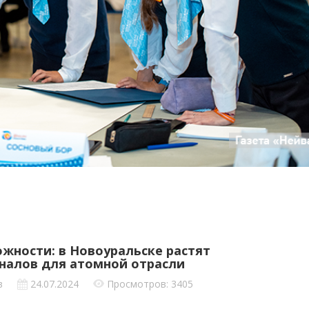
жности: в Новоуральске растят
налов для атомной отрасли
в
24.07.2024
Просмотров: 3405