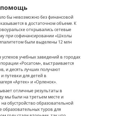
в помощь
было бы невозможно без финансовой
оказывается в достаточном объеме. К
Новоуральске открывались сетевые
ому при софинансировании «Школы
ипалитетом были выделены 12 млн
з успехов учебных заведений в городах
рпорации «Росатом», выстраивается
в, и десять лучших получают
и путевки для детей в
агеря «Артек» и «Орленок».
ывает отличные результаты в
оду мы были на третьем месте и
. на обустройство образовательной
е образовательных туров для
ом году стали вторыми, так что