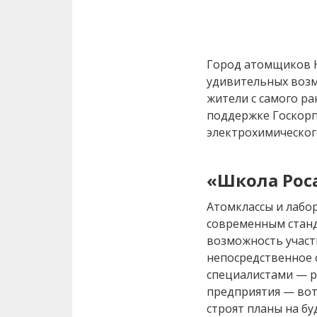
Город атомщиков Н
удивительных возм
жители с самого ра
поддержке Госкорп
электрохимическог
«Школа Рос
Атомклассы и лабо
современным станд
возможность участ
непосредственное 
специалистами — 
предприятия — вот 
строят планы на бу