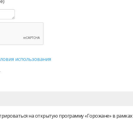
е)
словия использования
истрироваться на открытую программу «Горожане» в рамк