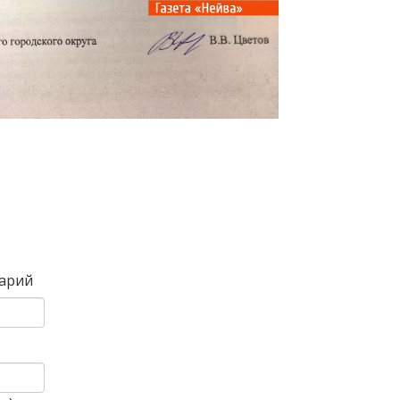
Вперед
арий
)