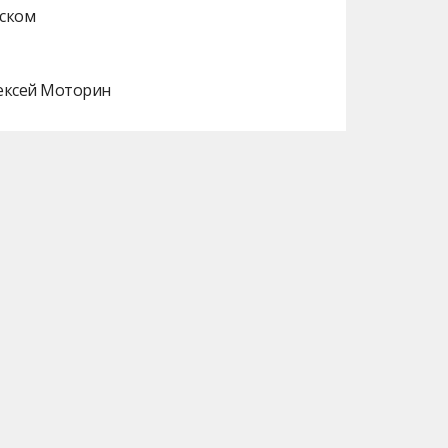
нском
лексей Моторин