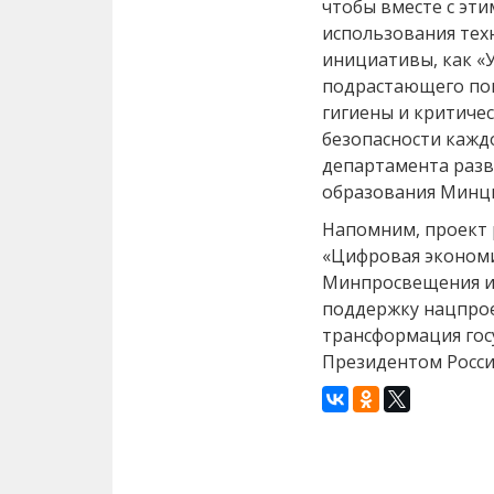
чтобы вместе с эти
использования тех
инициативы, как «
подрастающего по
гигиены и критиче
безопасности кажд
департамента раз
образования Минци
Напомним, проект
«Цифровая эконом
Минпросвещения и
поддержку нацпрое
трансформация гос
Президентом Росс
Назад