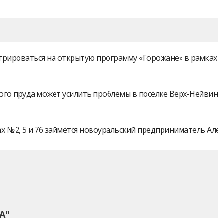
истрироваться на открытую программу «Горожане» в рамк
ого пруда может усилить проблемы в посёлке Верх-Нейви
 № 2, 5 и 76 займётся новоуральский предприниматель А
А"