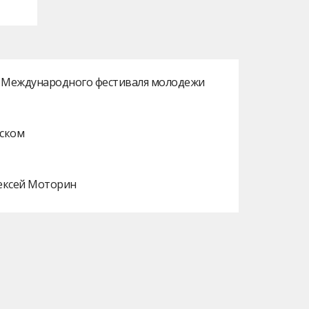
ах Международного фестиваля молодежи
нском
лексей Моторин