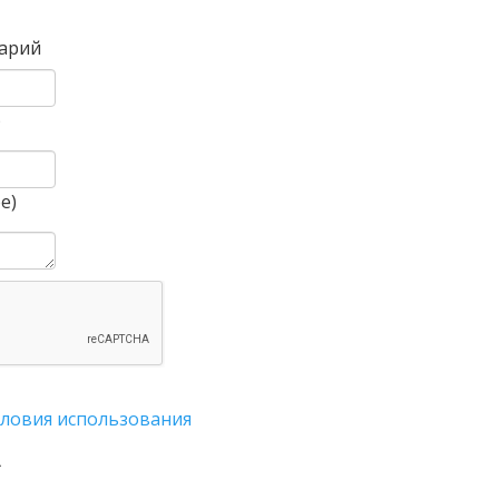
арий
)
е)
словия использования