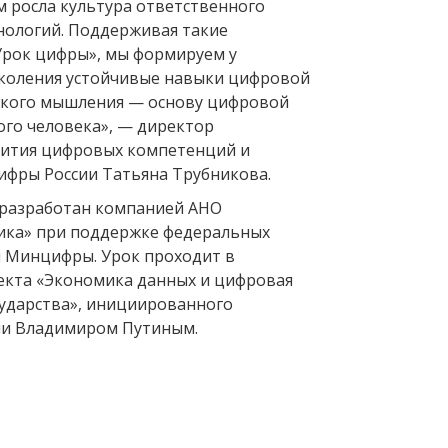
м росла культура ответственного
нологий. Поддерживая такие
Урок цифры», мы формируем у
коления устойчивые навыки цифровой
ского мышления — основу цифровой
ого человека», — директор
вития цифровых компетенций и
фры России Татьяна Трубникова.
 разработан компанией АНО
ика» при поддержке федеральных
 Минцифры. Урок проходит в
кта «Экономика данных и цифровая
ударства», инициированного
ии Владимиром Путиным.
Вперед