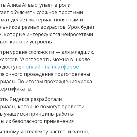
ь Алиса AI выступает в роли
гает объяснять сложное простыми
рмат делает материал понятным и
льников разных возрастов. Урок будет
м, которые интересуются нейросетями
ься, как они устроены.
 три уровня сложности — для младших,
классов. Участвовать можно в школе
р доступен
онлайн на платформе
 для очного проведения подготовлены
риалы. По итогам прохождения урока
 сертификаты.
ерты Яндекса разработали
риалы, которые помогут провести
ть учащимся принципы работы
вы их безопасного применения.
венному интеллекту растёт, и важно,