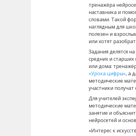
тренажёра нейросет
наставника и помо
словами. Такой фо
наглядным для шко
полезен и взрослы
или хотят разобрат
Задания делятся на
средних и старших 
или дома: тренажё
«Урока цифры»
, а
методические мате
участники получат
Для учителей эксп
методические мате
занятие и объясни
нейросетей и осно
«Интерес к искусст