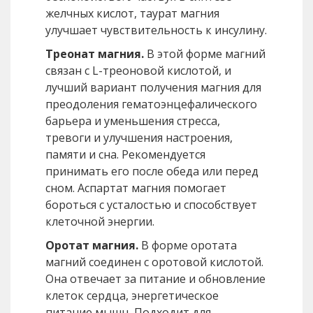
желчных кислот, таурат магния
улучшает чувствительность к инсулину.
Треонат магния.
В этой форме магний
связан с L-треоновой кислотой, и
лучший вариант получения магния для
преодоления гематоэнцефалического
барьера и уменьшения стресса,
тревоги и улучшения настроения,
памяти и сна. Рекомендуется
принимать его после обеда или перед
сном. Аспартат магния помогает
бороться с усталостью и способствует
клеточной энергии.
Оротат магния.
В форме оротата
магний соединен с оротовой кислотой.
Она отвечает за питание и обновление
клеток сердца, энергетическое
питание мышц. Подходит для