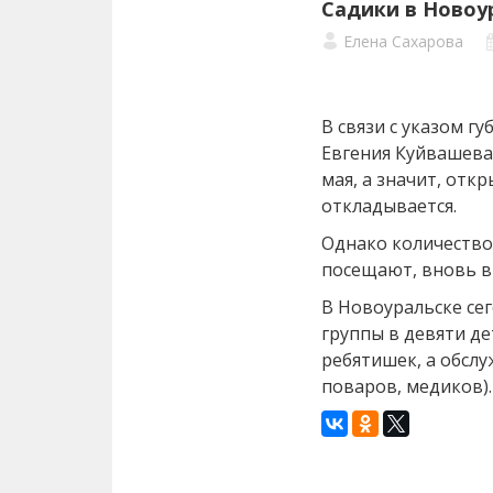
Садики в Новоу
Елена Сахарова
В связи с указом г
Евгения Куйвашева
мая, а значит, отк
откладывается.
Однако количество
посещают, вновь в
В Новоуральске се
группы в девяти де
ребятишек, а обслу
поваров, медиков).