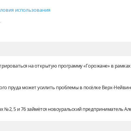
словия использования
истрироваться на открытую программу «Горожане» в рамк
ого пруда может усилить проблемы в посёлке Верх-Нейви
 № 2, 5 и 76 займётся новоуральский предприниматель А