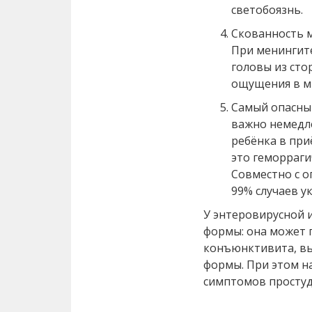
светобоязнь.
Скованность м
При менингит
головы из сто
ощущения в мы
Самый опасны
важно немедл
ребёнка в при
это геморраги
Совместно с 
99% случаев у
У энтеровирусной 
формы: она может 
конъюнктивита, вы
формы. При этом н
симптомов простуд