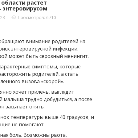
 области растет
 энтеровирусом
023
Просмотров: 6710
 обращают внимание родителей на
риск энтеровирусной инфекции,
ой может быть серозный менингит.
характерные симптомы, которые
насторожить родителей, а стать
ленного вызова «скорой».
янно хочет прилечь, выглядит
й малыша трудно добудиться, а после
н засыпает опять.
чок температуры выше 40 градусов, и
ие не помогают.
ная боль. Возможны рвота,