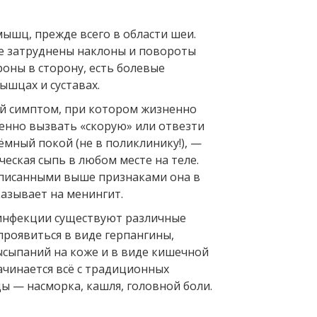
ышц, прежде всего в области шеи.
е затруднены наклоны и повороты
роны в сторону, есть болевые
шцах и суставах.
й симптом, при котором жизненно
енно вызвать «скорую» или отвезти
ёмный покой (не в поликлинику!), —
ческая сыпь в любом месте на теле.
описанными выше признаками она в
казывает на менингит.
инфекции существуют различные
проявиться в виде герпангины,
сыпаний на коже и в виде кишечной
ачинается всё с традиционных
ы — насморка, кашля, головной боли.