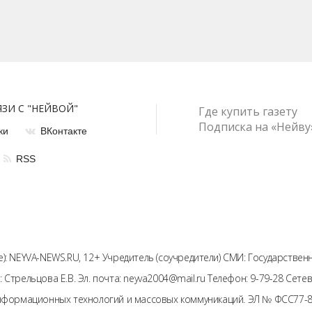
ЯЗИ С "НЕЙВОЙ"
Где купить газету
Подписка на «Нейву
ки
ВКонтакте
RSS
): NEYVA-NEWS.RU, 12+ Учредитель (соучредители) СМИ: Государстве
: Стрельцова Е.В. Эл. почта: neyva2004@mail.ru Телефон: 9-79-28 Се
информационных технологий и массовых коммуникаций. ЭЛ № ФСС77-81