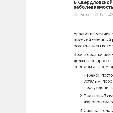
В Свердловской
заболеваемость
Нейва
18.11.2
Уральские медики
высокий сезонный 
осложнением котор
Врачи обозначили 
должны не просто 
поводом для немед
Ребёнок посто
усталым, поро
пробуждения о
Внезапный ска
жаропонижающ
Сильная голов