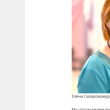
Елена Сахарова
жур
Мы продолжаем про