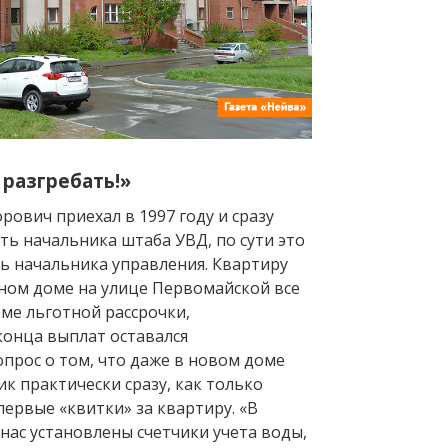
 разгребать!»
орович приехал в 1997 году и сразу
ть начальника штаба УВД, по сути это
ь начальника управления. Квартиру
ном доме на улице Первомайской все
ме льготной рассрочки,
конца выплат оставался
опрос о том, что даже в новом доме
ик практически сразу, как только
ервые «квитки» за квартиру. «В
нас установлены счетчики учета воды,