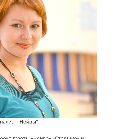
налист "Нейвы"
ект газеты «Нейва» «Старшие» и