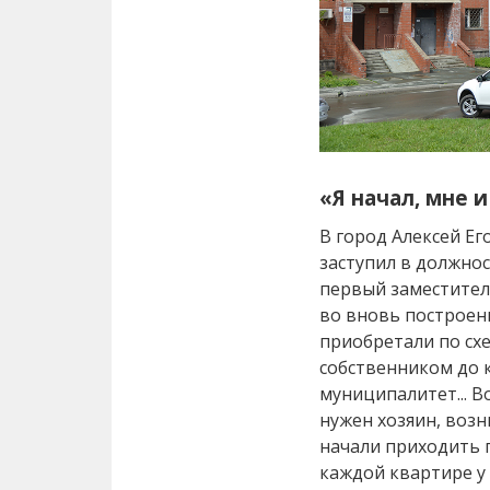
«Я начал, мне и
В город Алексей Ег
заступил в должнос
первый заместител
во вновь построен
приобретали по схе
собственником до 
муниципалитет... В
нужен хозяин, возн
начали приходить п
каждой квартире у 