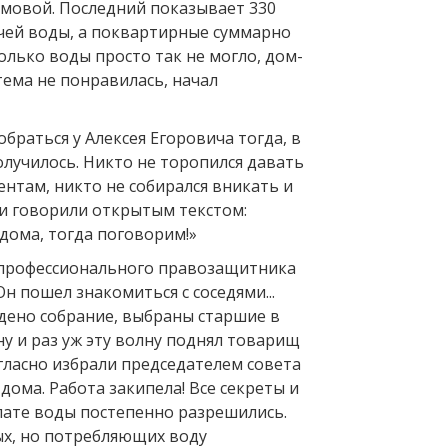
мовой. Последний показывает 330
ячей воды, а поквартирные суммарно
только воды просто так не могло, дом-
тема не понравилась, начал
обраться у Алексея Егоровича тогда, в
получилось. Никто не торопился давать
ентам, никто не собирался вникать и
к и говорили открытым текстом:
дома, тогда поговорим!»
 профессионального правозащитника
Он пошел знакомиться с соседями...
дено собрание, выбраны старшие в
у и раз уж эту волну поднял товарищ
гласно избрали председателем совета
ома. Работа закипела! Все секреты и
лате воды постепенно разрешились.
ых, но потребляющих воду