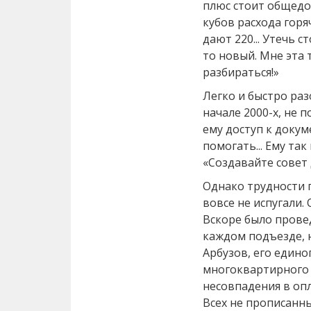
плюс стоит общедо
кубов расхода гор
дают 220... Утечь с
то новый. Мне эта 
разбираться!»
Легко и быстро раз
начале 2000-х, не 
ему доступ к докум
помогать... Ему та
«Создавайте совет 
Однако трудности
вовсе не испугали. 
Вскоре было прове
каждом подъезде, н
Арбузов, его едино
многоквартирного д
несовпадения в оп
Всех не прописанн