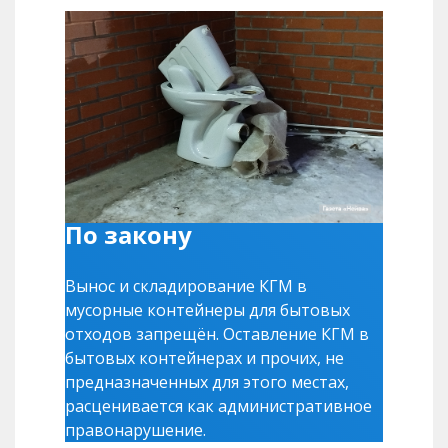
По закону
Вынос и складирование КГМ в
мусорные контейнеры для бытовых
отходов запрещён. Оставление КГМ в
бытовых контейнерах и прочих, не
предназначенных для этого местах,
расценивается как административное
правонарушение.