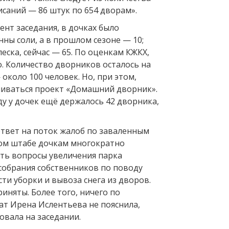
саний — 86 штук по 654 дворам».
ент заседания, в дочках было
нны соли, а в прошлом сезоне — 10;
еска, сейчас — 65. По оценкам КЖКХ,
о. Количество дворников осталось на
 около 100 человек. Но, при этом,
иваться проект «Домашний дворник».
оду у дочек ещё держалось 42 дворника,
твет на поток жалоб по заваленным
ом штабе дочкам многократно
ть вопросы увеличения парка
 собрания собственников по поводу
ти уборки и вывоза снега из дворов.
риняты. Более того, ничего по
ат Ирена Ислентьева не пояснила,
овала на заседании.