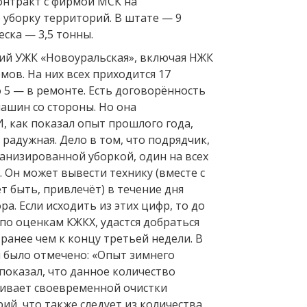
онтракт с фирмой МСК на
уборку территорий. В штате — 9
еска — 3,5 тонны.
ий УЖК «Новоуральская», включая НЖК
омов. На них всех приходится 17
 5 — в ремонте. Есть договорённость
ашин со стороны. Но она
, как показал опыт прошлого года,
 радужная. Дело в том, что подрядчик,
низированной уборкой, один на всех
 Он может вывести технику (вместе с
т быть, привлечёт) в течение дня
ра. Если исходить из этих цифр, то до
по оценкам КЖКХ, удастся добраться
 ранее чем к концу третьей недели. В
и было отмечено: «Опыт зимнего
показал, что данное количество
чивает своевременной очистки
ий, что также следует из количества