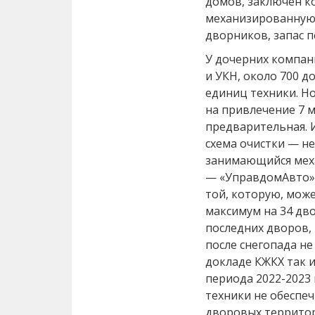
домов, заключён к
механизированную 
дворников, запас п
У дочерних компан
и УКН, около 700 д
единиц техники. Но
на привлечение 7 м
предварительная. И
схема очистки — не
занимающийся меха
— «УправдомАвто».
той, которую, може
максимум на 34 дво
последних дворов, 
после снегопада не
докладе КЖКХ так 
периода 2022-2023 
техники не обеспе
дворовых территор