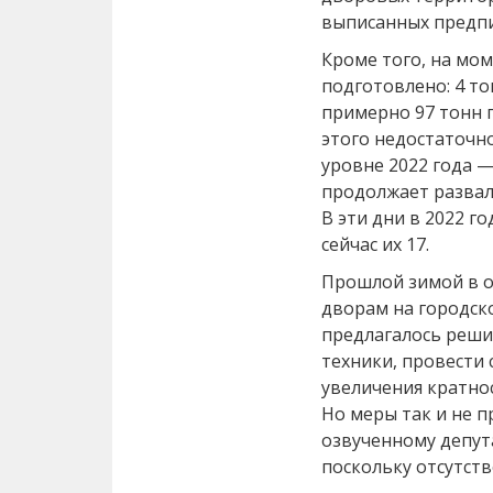
выписанных предпи
Кроме того, на мом
подготовлено: 4 то
примерно 97 тонн п
этого недостаточн
уровне 2022 года —
продолжает развал
В эти дни в 2022 г
сейчас их 17.
Прошлой зимой в о
дворам на городск
предлагалось реши
техники, провести
увеличения кратнос
Но меры так и не п
озвученному депут
поскольку отсутств