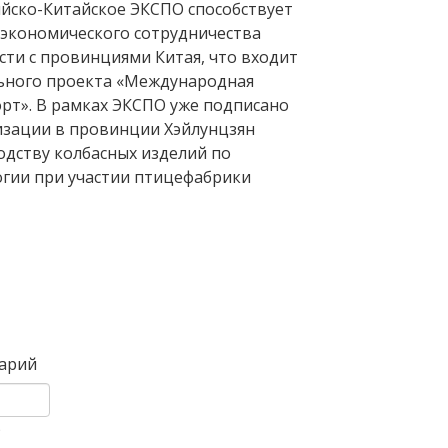
ийско-Китайское ЭКСПО способствует
экономического сотрудничества
сти с провинциями Китая, что входит
ьного проекта «Международная
орт». В рамках ЭКСПО уже подписано
изации в провинции Хэйлунцзян
одству колбасных изделий по
огии при участии птицефабрики
Вперед
арий
)