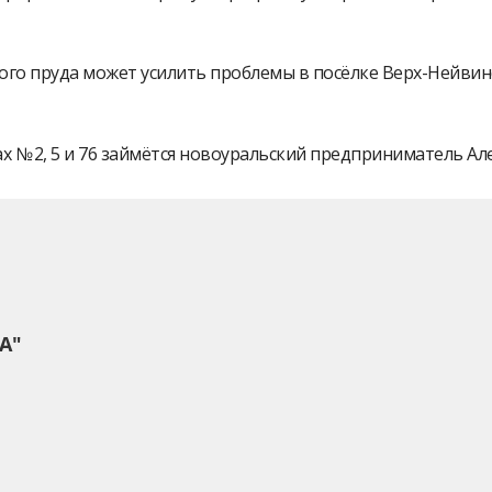
ого пруда может усилить проблемы в посёлке Верх-Нейви
 № 2, 5 и 76 займётся новоуральский предприниматель А
А"