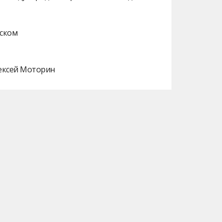
нском
лексей Моторин