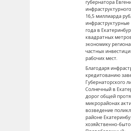
губернатора Евген
инфраструктурного
16,5 миллиарда руб
инфраструктурные 
года в Екатеринбур
квадратных метров
экономику региона
частных инвестиций
рабочих мест.
Благодаря инфрас
кредитованию зав
Губернаторского л
Солнечный в Екате
дорог общей протя
микрорайонах акти
возведение поликл
районе Екатеринбу
хозяйственно-быто