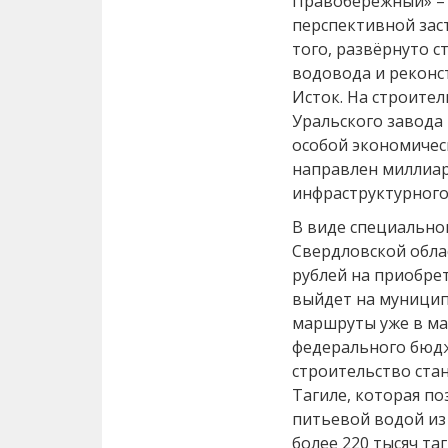
Правобережный» – 
перспективной зас
того, развёрнуто 
водовода и реконс
Исток. На строите
Уральского завода
особой экономичес
направлен миллиард
инфраструктурного
В виде специально
Свердловской обла
рублей на приобре
выйдет на муници
маршруты уже в мар
федерального бюдж
строительство ста
Тагиле, которая п
питьевой водой и
более 220 тысяч та