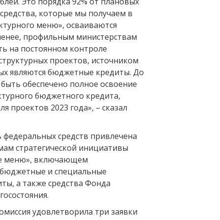
блей. Это порядка 92% от плановых
 средства, которые мы получаем в
ктурного меню», осваиваются
менее, профильным министерствам
ь на постоянном контроле
труктурных проектов, источником
ых являются бюджетные кредиты. До
 быть обеспечено полное освоение
ктурного бюджетного кредита,
я проектов 2023 года», – сказал
ь федеральных средств привлечена
мам стратегической инициативы
е меню», включающем
 бюджетные и специальные
ты, а также средства Фонда
госостояния.
комиссия удовлетворила три заявки