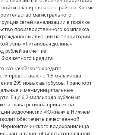
это первый шаг освоения территории
тройки планировочного района. Кроме
строительство магистрального
трукция сетей канализации в посёлке
льство производственного комплекса
 гражданской авиации на территории
кой зоны «Титановая долина»
 рублей за счёт из
 бюджетного кредита.
го казначейского кредита
сти предоставлено 1,5 миллиарда
тение 299 новых автобусов. Транспорт
пальные и межмуниципальные
те. Еще 6,2 миллиарда рублей из
ета глава региона привлёк на
нции водоочистки «Южная» в Нижнем
озволит обеспечить качественной
з Черноисточинского водохранилища
гильчан, а также объекты социальной