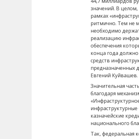
44,7 миллиардов ру
значений. В целом,
рамках «инфрастру
ритмично. Тем не 
необходимо держат
реализацию инфрас
обеспечения котор
конца года должно
средств инфрастру
предназначенных дл
Евгений Куйвашев.
Значительная част
благодаря механиз
«Инфраструктурно
инфраструктурные
казначейские креди
национального бла
Так, федеральная 