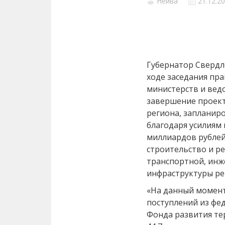
Нейва
21.12.2
Губернатор Свердл
ходе заседания пра
министерств и вед
завершение проек
региона, запланиро
благодаря усилиям
миллиардов рублей
строительство и р
транспортной, ин
инфраструктуры рег
«На данный момент
поступлений из фе
Фонда развития те