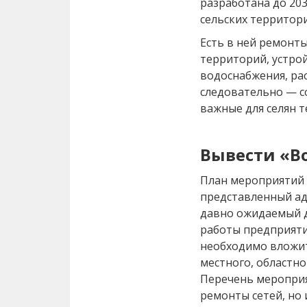
разработана до 20
сельских территори
Есть в ней ремонты
территорий, устро
водоснабжения, ра
следовательно — со
важные для селян т
Вывести «В
План мероприятий 
представленный ад
давно ожидаемый 
работы предприяти
необходимо вложит
местного, областн
Перечень мероприя
ремонты сетей, но