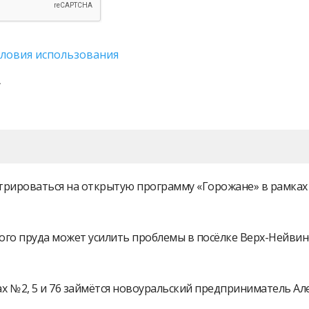
словия использования
истрироваться на открытую программу «Горожане» в рамк
ого пруда может усилить проблемы в посёлке Верх-Нейви
 № 2, 5 и 76 займётся новоуральский предприниматель А