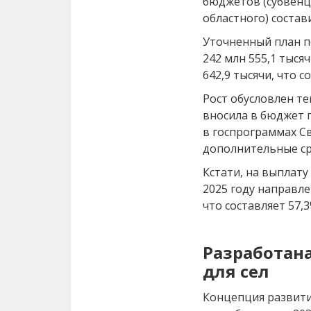
бюджетов (субвенц
областного) состав
Уточненный план п
242 млн 555,1 тыся
642,9 тысячи, что с
Рост обусловлен те
вносила в бюджет п
в госпрограммах С
дополнительные ср
Кстати, на выплат
2025 году направле
что составляет 57,
Разработан
для сел
Концепция развити