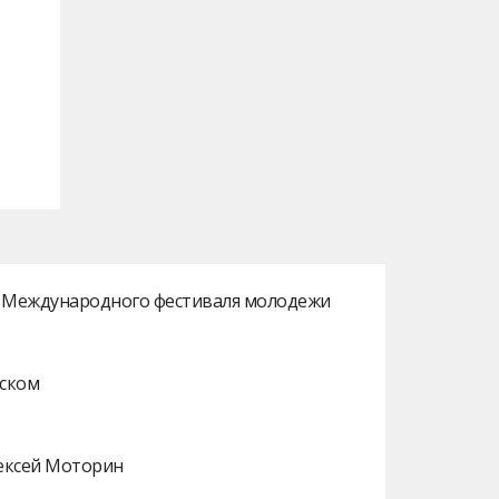
ах Международного фестиваля молодежи
нском
лексей Моторин