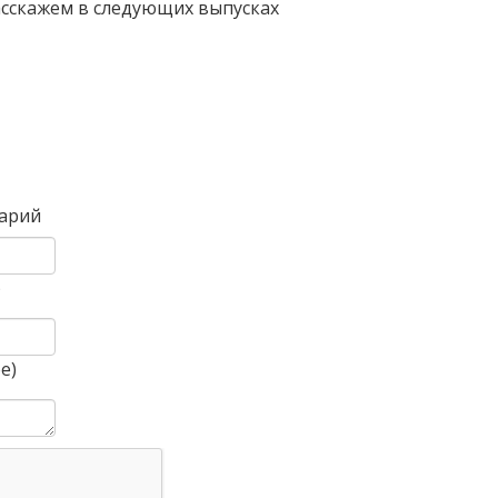
асскажем в следующих выпусках
Вперед
арий
)
е)