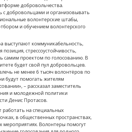
атформе добровольчества.
ь с добровольцами и организовывать
егиональные волонтерские штабы,
отбором и обучением волонтерского
а выступают коммуникабельность,
 позиция, стрессоустойчивость,
ь самим проектом по голосованию. В
тете будет свой пул добровольцев.
лечь не менее 6 тысяч волонтёров по
они будут помогать жителям
совании», – рассказал заместитель
ния и молодежной политики
сти Денис Протасов.
 работать на специальных
чках, в общественных пространствах,
ых мероприятиях. Волонтеры помогут
значение голосования для родного