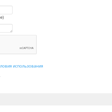
е)
словия использования