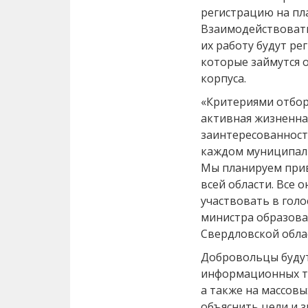
регистрацию на пл
Взаимодействоват
их работу будут р
которые займутся 
корпуса.
«Критериями отбор
активная жизненная
заинтересованност
каждом муниципали
Мы планируем прив
всей области. Все 
участвовать в голо
министра образова
Свердловской обла
Добровольцы будут
информационных то
а также на массов
объяснить цели и 