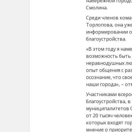
набережной городск
Смолина.
Среди членов кома
Торлопова, она уже
информировании о 
благоустройства.
«В этом году я нам
возможность быть 
неравнодушных люд
опыт общения с ра
осознание, что св
наши города», – от
Участниками всеро
благоустройства, в
муниципалитетов С
от 20 тысяч челове
которых входят го
мнение о приорите