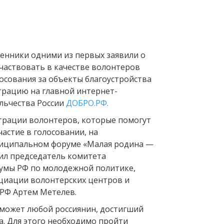
енники одними из первых заявили о
участвовать в качестве волонтеров
осования за объекты благоустройства
страцию на главной интернет-
льчества России
ДОБРО.РФ.
трации волонтеров, которые помогут
астие в голосовании, на
ниципальном форуме «Малая родина —
вил председатель комитета
умы РФ по молодежной политике,
циации волонтерских центров и
РФ Артем Метелев.
может любой россиянин, достигший
а. Для этого необходимо пройти