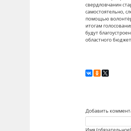
свердловчанин стар
самостоятельно, сл
помощью волонтёро
итогам голосовани
будут благоустрое
областного бюджет
Назад
Добавить коммент
Имя (обязательное