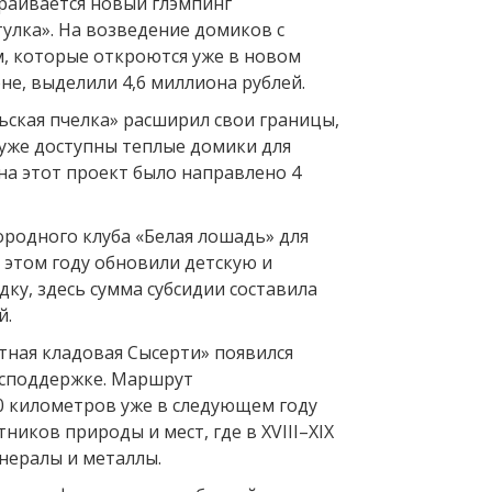
траивается новый глэмпинг
улка». На возведение домиков с
 которые откроются уже в новом
не, выделили 4,6 миллиона рублей.
ьская пчелка» расширил свои границы,
 уже доступны теплые домики для
на этот проект было направлено 4
ородного клуба «Белая лошадь» для
 этом году обновили детскую и
ку, здесь сумма субсидии составила
й.
тная кладовая Сысерти» появился
осподдержке. Маршрут
 километров уже в следующем году
ников природы и мест, где в XVIII–XIX
нералы и металлы.