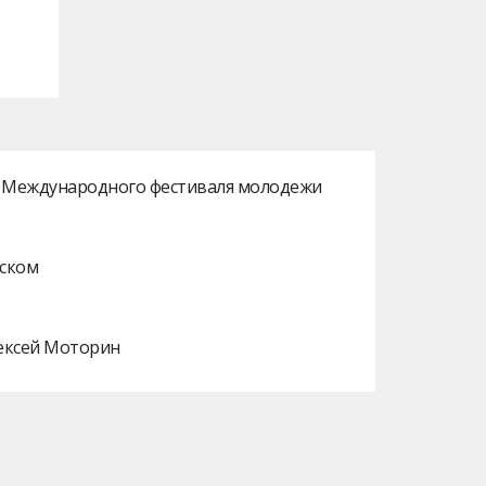
ах Международного фестиваля молодежи
нском
лексей Моторин