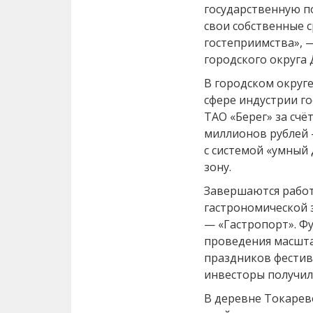
государственную п
свои собственные с
гостеприимства», 
городского округа
В городском округ
сфере индустрии го
ТАО «Берег» за счё
миллионов рублей
с системой «умный
зону.
Завершаются рабо
гастрономической 
— «Гастропорт». Ф
проведения масшта
праздников фестив
инвесторы получил
В деревне Токарево