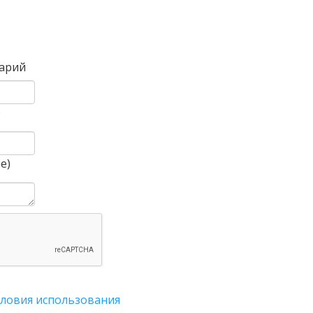
Вперед
арий
)
е)
словия использования