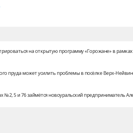
истрироваться на открытую программу «Горожане» в рамк
ого пруда может усилить проблемы в посёлке Верх-Нейви
 № 2, 5 и 76 займётся новоуральский предприниматель А