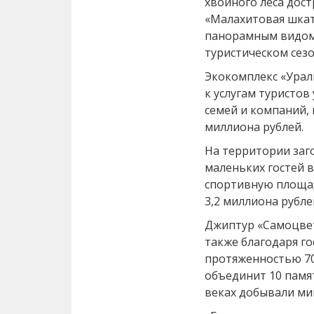
хвойного леса дос
«Малахитовая шкат
панорамным видом,
туристическом сезо
Экокомплекс «Урал
к услугам туристов
семей и компаний, 
миллиона рублей.
На территории заг
маленьких гостей в
спортивную площад
3,2 миллиона рубле
Джип­тур «Самоцве
также благодаря г
протяженностью 70
объединит 10 памят
веках добывали ми