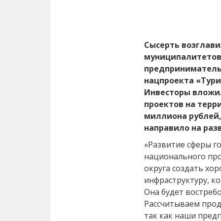
Сысерть возглави
муниципалитетов
предприниматель
нацпроекта «Тури
Инвесторы вложи
проектов на терр
миллиона рублей,
направило на разв
«Развитие сферы г
национального про
округа создать хо
инфраструктуру, к
Она будет востребов
Рассчитываем прод
так как наши пред