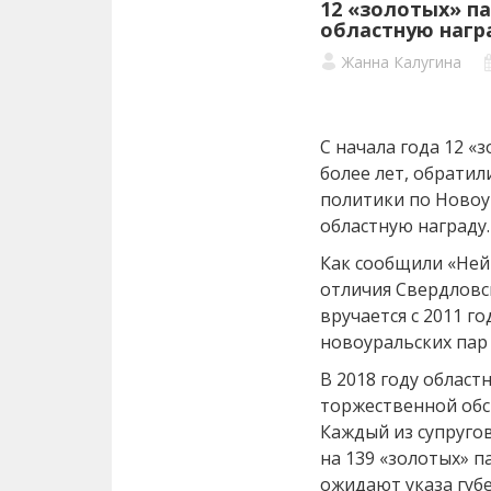
12 «золотых» п
областную наг
Жанна Калугина
С начала года 12 «
более лет, обрати
политики по Новоу
областную награду.
Как сообщили «Нейв
отличия Свердловс
вручается с 2011 го
новоуральских пар 
В 2018 году област
торжественной обс
Каждый из супругов
на 139 «золотых» п
ожидают указа губ