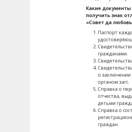
Какие документы
получить знак от
«Совет да любовь
Паспорт каждо
удостоверяюще
Свидетельств
гражданами.
Свидетельства
Свидетельства
о заключении 
органом загс.
Справка о пер
отчества, выд
детьми гражда
Справка о сос
регистрационн
граждан.