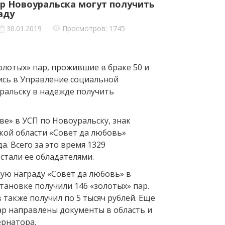
ар Новоуральска могут получить
раду
30.01.2019
Просмотров: 1745
золотых» пар, прожившие в браке 50 и
лись в Управление социальной
ральску в надежде получить
е» в УСП по Новоуральску, знак
кой области «Совет да любовь»
да. Всего за это время 1329
стали ее обладателями.
ную награду «Совет да любовь» в
тановке получили 146 «золотых» пар.
 также получил по 5 тысяч рублей. Еще
ар направлены документы в область и
ернатора.