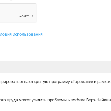
словия использования
истрироваться на открытую программу «Горожане» в рамк
ого пруда может усилить проблемы в посёлке Верх-Нейви