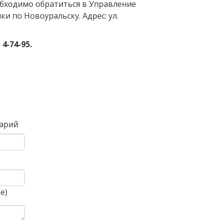
бходимо обратиться в Управление
и по Новоуральску. Адрес: ул.
4‑74-95.
Вперед
арий
)
е)