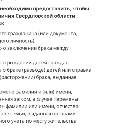
 необходимо предоставить, чтобы
личия Свердловской области
»:
го гражданина (или документа,
го личность).
о о заключении брака между
 о рождении детей граждан.
 о браке (разводе) детей или справка
(расторжении) брака, выданная
емене фамилии и (или) имени,
анная загсом, в случае перемены
н фамилии или имени, отчества.
таве семьи, выданная органами
ого учета по месту жительства