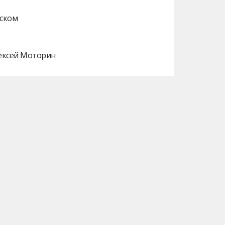
нском
лексей Моторин