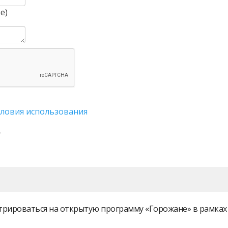
е)
словия использования
истрироваться на открытую программу «Горожане» в рамк