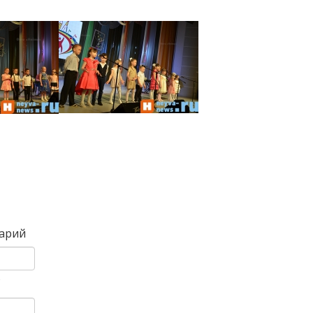
Вперед
арий
)