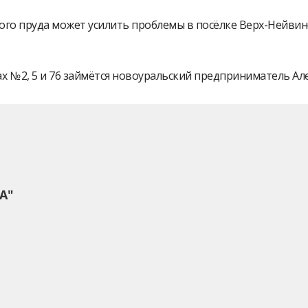
ого пруда может усилить проблемы в посёлке Верх-Нейви
 № 2, 5 и 76 займётся новоуральский предприниматель А
А"