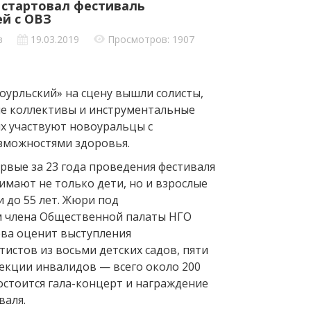
 стартовал фестиваль
ей с ОВЗ
в
19.03.2019
Просмотров: 1907
оурльский» на сцену вышли солисты,
е коллективы и инструментальные
ых участвуют новоуральцы с
зможностями здоровья.
рвые за 23 года проведения фестиваля
имают не только дети, но и взрослые
и до 55 лет. Жюри под
м члена Общественной палаты НГО
ва оценит выступления
истов из восьми детских садов, пяти
секции инвалидов — всего около 200
состоится гала-концерт и награждение
валя.