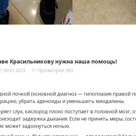
ве Красильникову нужна наша помощь!
09.01.2023
Просмотров: 493
дной почкой (основной диагноз — гипоплазия правой п
ерацию, убрать аденоиды и уменьшить миндалины.
ряет слух, кислород плохо поступает в головной мозг, от
оисходит задержка дыхания. Если не принять меры, сост
ик может задохнуться ночью.