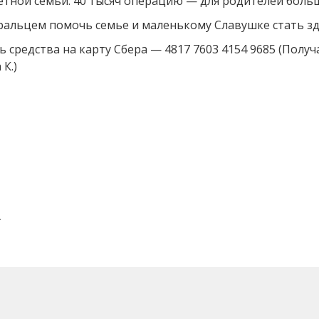
етной семьи. 40 тысяч операцию — для родителей больш
ральцем помочь семье и маленькому Славушке стать з
 средства на карту Сбера — 4817 7603 4154 9685 (Получ
К.)