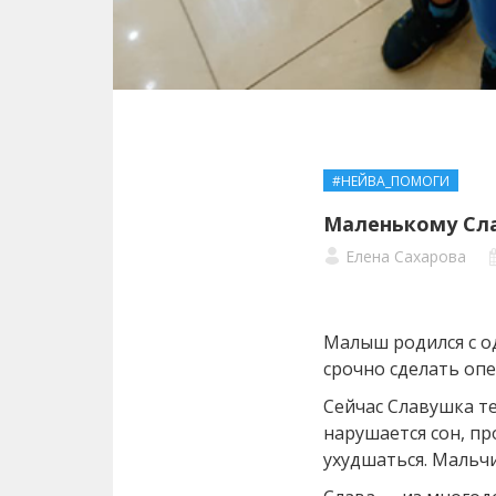
#НЕЙВА_ПОМОГИ
Маленькому Сла
Елена Сахарова
Малыш родился с о
срочно сделать оп
Сейчас Славушка те
нарушается сон, пр
ухудшаться. Мальч