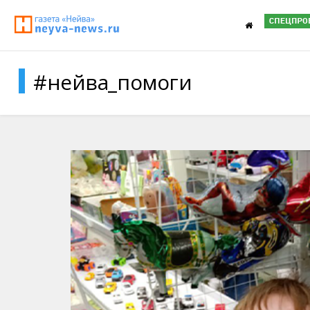
#нейва_помоги