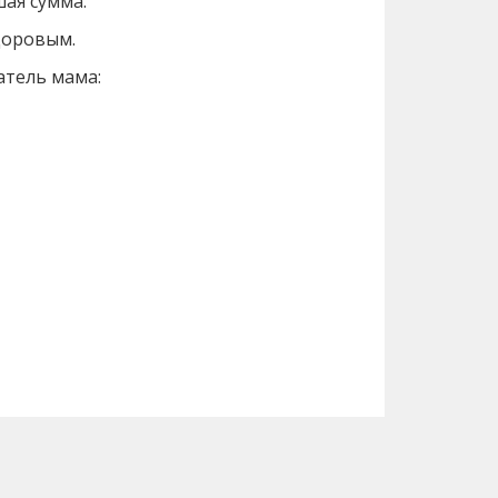
ая сумма.
доровым.
атель мама:
Вперед