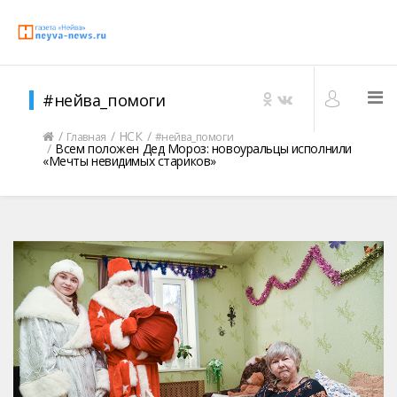
#нейва_помоги
НСК
Главная
#нейва_помоги
Всем положен Дед Мороз: новоуральцы исполнили
«Мечты невидимых стариков»