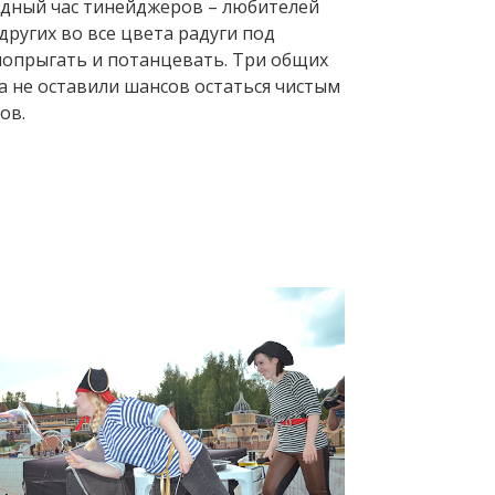
здный час тинейджеров – любителей
 других во все цвета радуги под
попрыгать и потанцевать. Три общих
а не оставили шансов остаться чистым
ков.