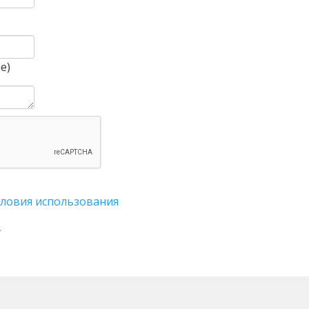
)
е)
словия использования