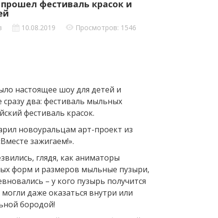
 прошел фестиваль красок и
ей
в
10.08.2019
Просмотров: 1546
ыло настоящее шоу для детей и
 сразу два: фестиваль мыльных
йский фестиваль красок.
арил новоуральцам арт-проект из
Вместе зажигаем!».
звились, глядя, как аниматоры
ых форм и размеров мыльные пузыри,
евновались – у кого пузырь получится
могли даже оказаться внутри или
ьной бородой!