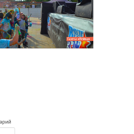
Вперед
арий