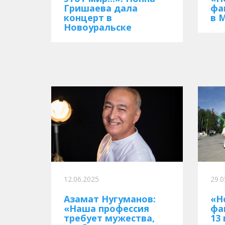
Гришаева дала
фа
концерт в
в 
Новоуральске
12.06.2025
29.0
Азамат Нугуманов:
«Н
«Наша профессия
фа
требует мужества,
13