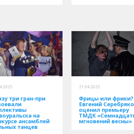
4.2025
21.04.2025
азу три гран-при
Фрицы или фрики?
воевали
Евгений Серебряк
ллективы
оценил премьеру
воуральска на
ТМДК «Семнадцат
нкурсе ансамблей
мгновений весны»
льных танцев