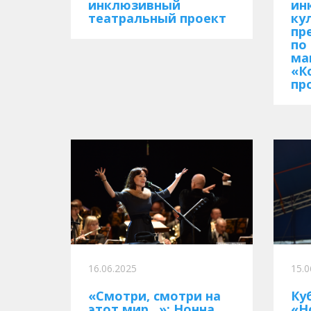
инклюзивный
ин
театральный проект
ку
пр
по
ма
«К
пр
16.06.2025
15.0
«Смотри, смотри на
Ку
этот мир...»: Нонна
«Н