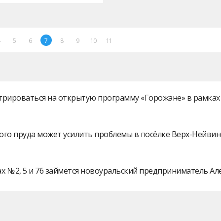
4
5
6
7
8
9
10
11
истрироваться на открытую программу «Горожане» в рамк
ого пруда может усилить проблемы в посёлке Верх-Нейви
 № 2, 5 и 76 займётся новоуральский предприниматель А