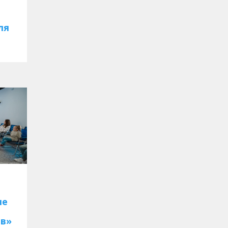
ля
ые
ев»