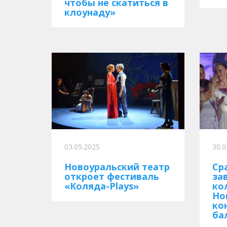
чтобы не скатиться в
клоунаду»
03.05.2025
30.0
Новоуральский театр
Ср
откроет фестиваль
за
«Коляда-Plays»
ко
Но
ко
ба