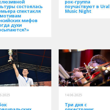
клюзивной
рок-группа
льтуры состоялась
поучаствуют в Ural
емьера спектакля
Music Night
 мотивам
нсийских мифов
огда духи
осыпаются?»
6.2025
14.06.2025
бок
Три дня с
овоуральских
оркестрами: