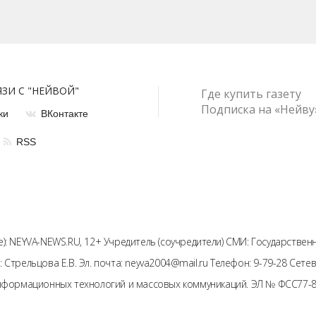
ЯЗИ С "НЕЙВОЙ"
Где купить газету
Подписка на «Нейву
ки
ВКонтакте
RSS
): NEYVA-NEWS.RU, 12+ Учредитель (соучредители) СМИ: Государстве
: Стрельцова Е.В. Эл. почта: neyva2004@mail.ru Телефон: 9-79-28 Се
информационных технологий и массовых коммуникаций. ЭЛ № ФСС77-81