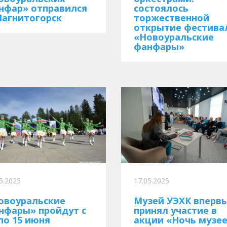
нфар» отправился
состоялось
Магнитогорск
торжественной
открытие фестива
«Новоуральские
фанфары»
5.2025
17.05.2025
овоуральские
Музей УЭХК вперв
нфары» пройдут с
принял участие в
 по 15 июня
акции «Ночь музе