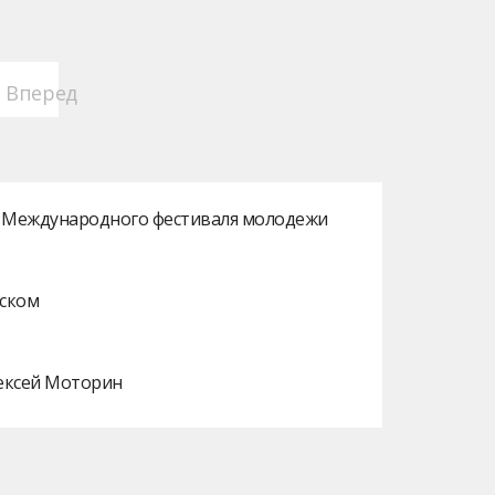
Вперед
ах Международного фестиваля молодежи
нском
лексей Моторин