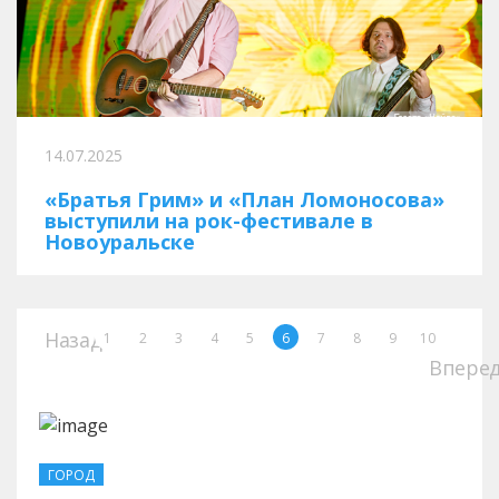
14.07.2025
«Братья Грим» и «План Ломоносова»
выступили на рок-фестивале в
Новоуральске
Назад
1
2
3
4
5
6
7
8
9
10
Впере
ГОРОД