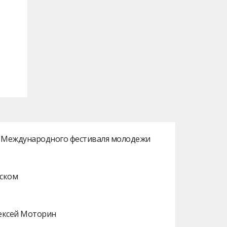
ах Международного фестиваля молодежи
нском
лексей Моторин