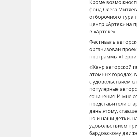
Кроме возможности
фонд Олега Митяев
отборочного тура 
центр «Артек» на 
в «Артеке».
Фестиваль авторск
организован проек
программы «Террит
«Жанр авторской п
атомных городах, 
с удовольствием с
популярные авторск
сочинения. И мне о
представители ста
дань этому, ставш
но и наши детки, 
удовольствием при
бардовскому движ