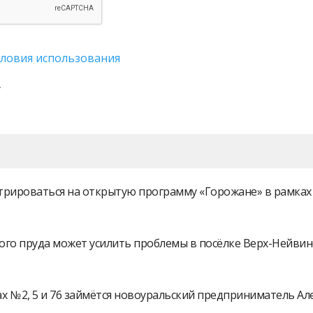
словия использования
истрироваться на открытую программу «Горожане» в рамк
ого пруда может усилить проблемы в посёлке Верх-Нейви
 № 2, 5 и 76 займётся новоуральский предприниматель А