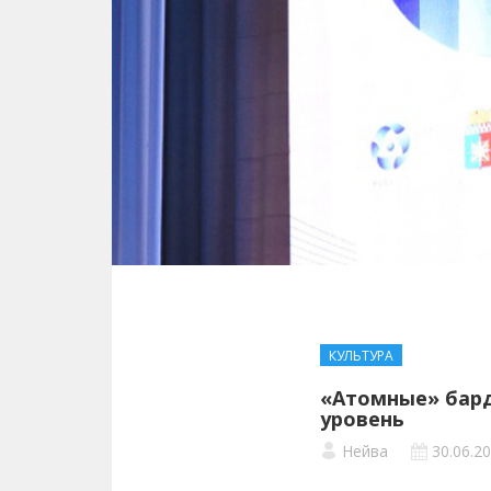
КУЛЬТУРА
«Атомные» бард
уровень
Нейва
30.06.2