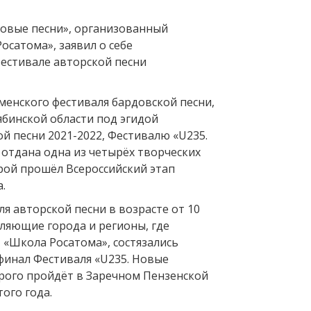
Новые песни», организованный
осатома», заявил о себе
фестивале авторской песни
менского фестиваля бардовской песни,
бинской области под эгидой
й песни 2021-2022, Фестивалю «U235.
 отдана одна из четырёх творческих
рой прошёл Всероссийский этап
.
я авторской песни в возрасте от 10
вляющие города и регионы, где
 «Школа Росатома», состязались
 финал Фестиваля «U235. Новые
орого пройдёт в Заречном Пензенской
того года.