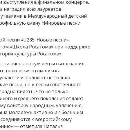
 выступления в финальном концерте,
а наградил всех лауреатов
путёвками в Международный детский
профильную смену «Мировые песни
ой песни «U235. Новые песни»
том «Школа Росатома» при поддержке
ория культуры Росатома».
есни очень популярен во всех наших
все поколения атомщиков
лушают и исполняют не только
ие песни, но и песни собственного
традно видеть, что не только
ршего и среднего поколения отдают
ему воистину народным, увлечению,
наша молодёжь активно и с большим
соединяются к всероссийскому
ению» — отметила Наталья