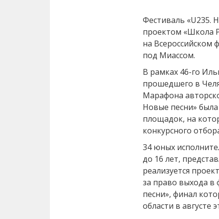
Фестиваль «U235. 
проектом «Школа Р
на Всероссийском 
под Миассом.
В рамках 46-го Иль
прошедшего в Челя
Марафона авторско
Новые песни» была
площадок, на кото
конкурсного отбора
34 юных исполнител
до 16 лет, предста
реализуется проект
за право выхода в
песни», финал кот
области в августе э