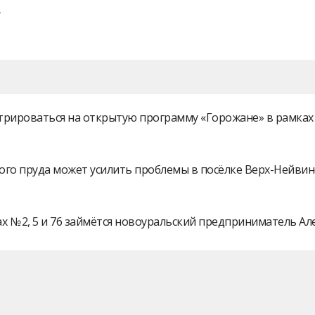
истрироваться на открытую программу «Горожане» в рамк
ого пруда может усилить проблемы в посёлке Верх-Нейви
 № 2, 5 и 76 займётся новоуральский предприниматель А