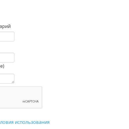
Вперед
арий
)
е)
словия использования