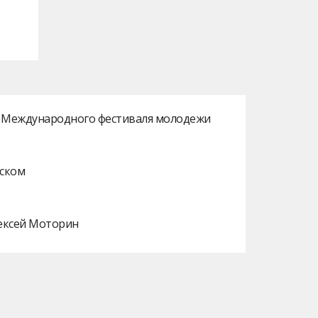
ах Международного фестиваля молодежи
нском
лексей Моторин