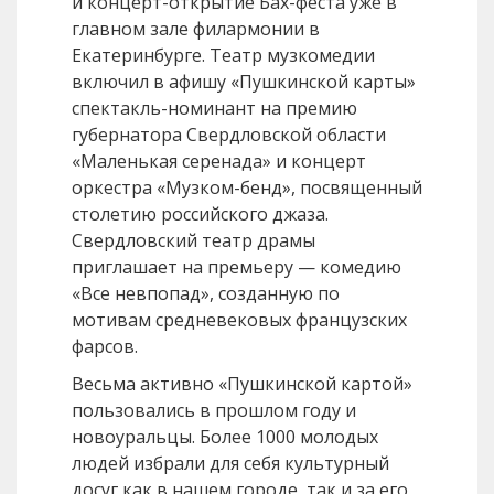
и концерт-открытие Бах-феста уже в
главном зале филармонии в
Екатеринбурге. Театр музкомедии
включил в афишу «Пушкинской карты»
спектакль-номинант на премию
губернатора Свердловской области
«Маленькая серенада» и концерт
оркестра «Музком-бенд», посвященный
столетию российского джаза.
Свердловский театр драмы
приглашает на премьеру — комедию
«Все невпопад», созданную по
мотивам средневековых французских
фарсов.
Весьма активно «Пушкинской картой»
пользовались в прошлом году и
новоуральцы. Более 1000 молодых
людей избрали для себя культурный
досуг как в нашем городе, так и за его