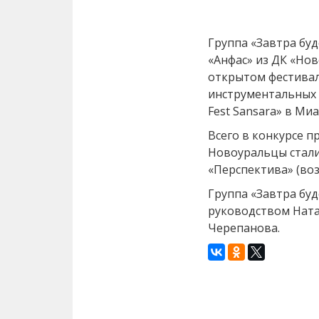
Группа «Завтра бу
«Анфас» из ДК «Нов
открытом фестивал
инструментальных 
Fest Sansara» в Миа
Всего в конкурсе п
Новоуральцы стали
«Перспектива» (воз
Группа «Завтра буд
руководством Ната
Черепанова.
Назад