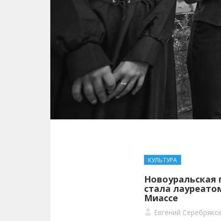
КУЛЬТУРА
Новоуральская 
стала лауреато
Миассе
Евгений Серебряко