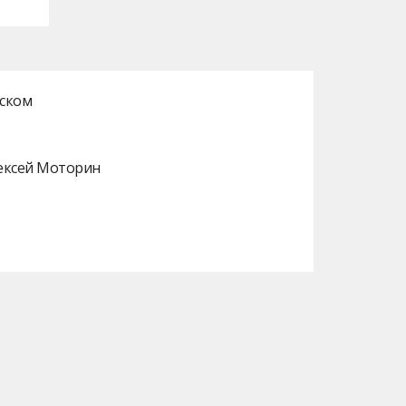
нском
лексей Моторин