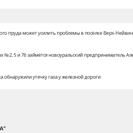
ого пруда может усилить проблемы в посёлке Верх-Нейви
 № 2, 5 и 76 займётся новоуральский предприниматель А
а обнаружили утечку газа у железной дороги
А"