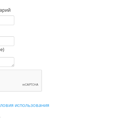
арий
)
е)
словия использования