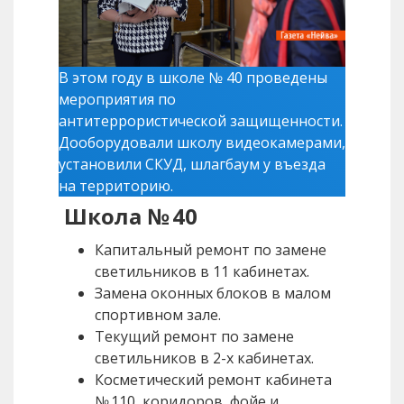
В этом году в школе № 40 проведены
мероприятия по
антитеррористической защищенности.
Дооборудовали школу видеокамерами,
установили СКУД, шлагбаум у въезда
на территорию.
Школа № 40
Капитальный ремонт по замене
светильников в 11 кабинетах.
Замена оконных блоков в малом
спортивном зале.
Текущий ремонт по замене
светильников в 2-х кабинетах.
Косметический ремонт кабинета
№ 110, коридоров, фойе и