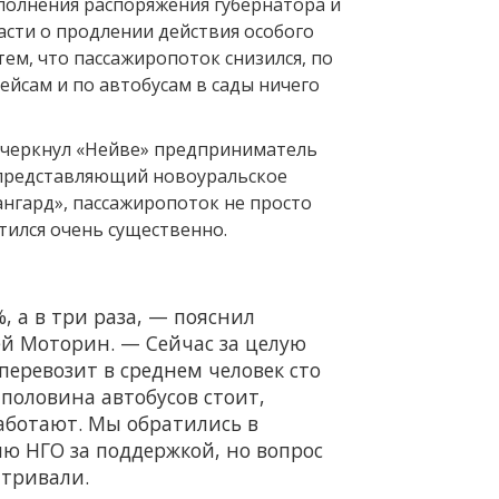
сполнения распоряжения губернатора и
асти о продлении действия особого
 тем, что пассажиропоток снизился, по
ейсам и по автобусам в сады ничего
одчеркнул «Нейве» предприниматель
 представляющий новоуральское
нгард», пассажиропоток не просто
атился очень существенно.
, а в три раза, — пояснил
ей Моторин. — Сейчас за целую
перевозит в среднем человек сто
 половина автобусов стоит,
аботают. Мы обратились в
 НГО за поддержкой, но вопрос
атривали.