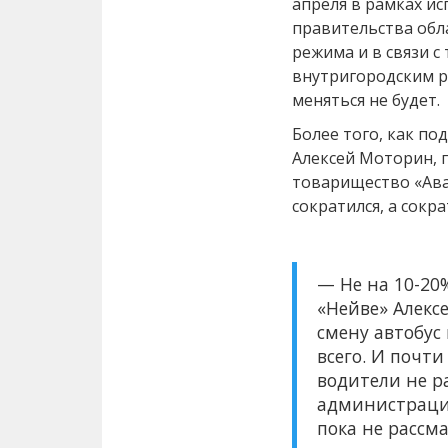
апреля в рамках и
правительства обл
режима и в связи с
внутригородским р
меняться не будет.
Более того, как п
Алексей Моторин,
товарищество «Ава
сократился, а сокр
— Не на 10-20%
«Нейве» Алекс
смену автобус 
всего. И почти
водители не р
администрацию
пока не рассм