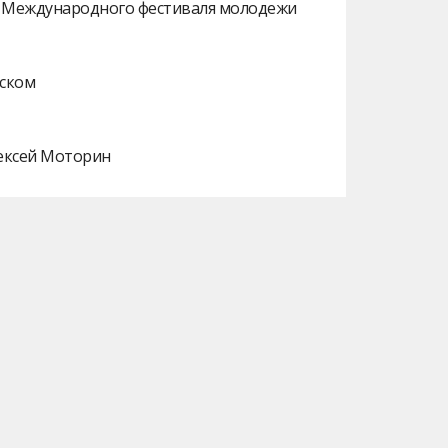
ах Международного фестиваля молодежи
нском
лексей Моторин