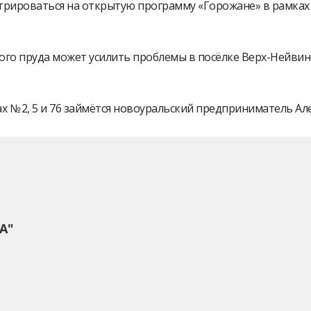
истрироваться на открытую программу «Горожане» в рамк
ого пруда может усилить проблемы в посёлке Верх-Нейви
 № 2, 5 и 76 займётся новоуральский предприниматель А
А"