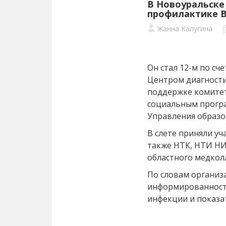
В Новоуральске
профилактике 
Жанна Калугина
Он стал 12-м по сч
Центром диагности
поддержке комитет
социальным прогр
Управления образо
В слете приняли уч
также НТК, НТИ Н
областного медкол
По словам организ
информированност
инфекции и показат