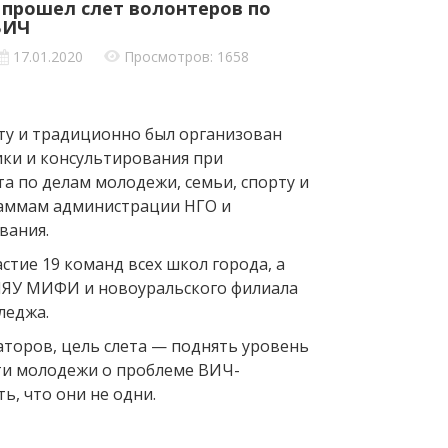
 прошел слет волонтеров по
ВИЧ
17.01.2020
Просмотров: 1658
ету и традиционно был организован
ки и консультирования при
а по делам молодежи, семьи, спорту и
аммам администрации НГО и
вания.
астие 19 команд всех школ города, а
ИЯУ МИФИ и новоуральского филиала
леджа.
аторов, цель слета — поднять уровень
и молодежи о проблеме ВИЧ-
ь, что они не одни.