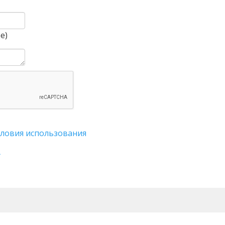
е)
словия использования