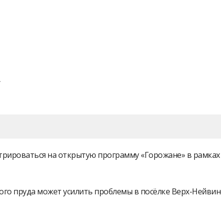
Вперед
истрироваться на открытую программу «Горожане» в рамк
ого пруда может усилить проблемы в посёлке Верх-Нейви