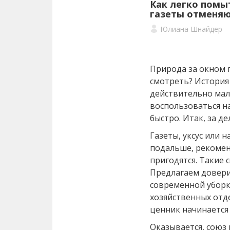
Как легко помы
газеты отменя
Юлиана Шнайдер
Природа за окном п
смотреть? История
действительно мал
воспользоваться н
быстро. Итак, за де
Газеты, уксус или 
подальше, рекомен
пригодятся. Такие 
Предлагаем доверит
современной уборк
хозяйственных отд
ценник начинается 
Оказывается, союз