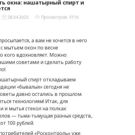
ть окна: нашатырный спирт и
ются
28.04.2025
Просмотров: 3116
росыпается, а вам не хочется в него
 с мытьем окон по весне
о кого вдохновляет. Можно
ашими советами и сделать работу
ло!
нашатыр­ный спирт откладываем
дации «бывалых» сегодня не
советы давно остались в прошлом.
ься технологиям! Итак, для
и и мытья стекол на полках
елов — тьма-тьмущая разных средств,
от 100 рублей.
 потребителей «Росконтроль» уже