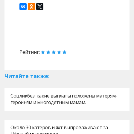
Назад
Вперед
Рейтинг:
Читайте также:
Соцликбез: какие выплаты положены матерям-
героиням и многодетным мамам.
Около 30 катеров и яхт выпроваживают за
Чёрный мыс острова