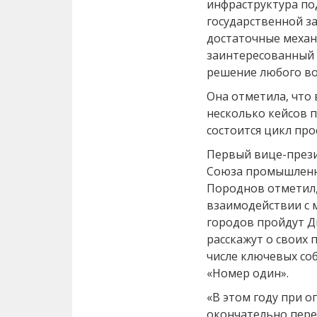
инфраструктура под
государственной з
достаточные меха
заинтересованный 
решение любого во
Она отметила, что 
несколько кейсов 
состоится цикл про
Первый вице-прези
Союза промышленн
Породнов отметил, 
взаимодействии с 
городов пройдут Д
расскажут о своих
числе ключевых со
«Номер один».
«В этом году при 
окончательно пере