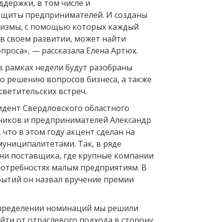
держки, в том числе и
ащиты предпринимателей. И созданы
низмы, с помощью которых каждый
в своем развитии, может найти
проса», — рассказала Елена Артюх.
в рамках недели будут разобраны
по решению вопросов бизнеса, а также
светительских встреч.
дент Свердловского областного
иков и предпринимателей Александр
что в этом году акцент сделан на
муниципалитетами. Так, в ряде
ни поставщика, где крупные компании
 потребностях малым предприятиям. В
бытий он назвал вручение премии
определении номинаций мы решили
йти от отраслевого подхода в сторону