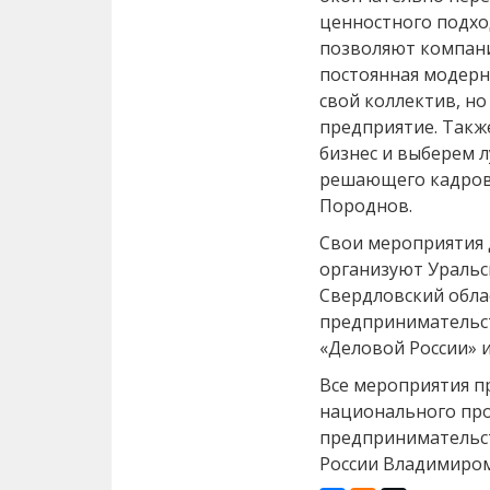
ценностного подхо
позволяют компани
постоянная модерн
свой коллектив, но
предприятие. Такж
бизнес и выберем 
решающего кадровы
Породнов.
Свои мероприятия 
организуют Уральс
Свердловский обл
предпринимательст
«Деловой России» и
Все мероприятия п
национального про
предпринимательс
России Владимиро