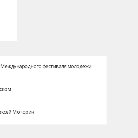
ах Международного фестиваля молодежи
нском
лексей Моторин