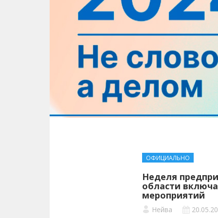
ОФИЦИАЛЬНО
Неделя предпри
области включа
мероприятий
Нейва
20.05.2